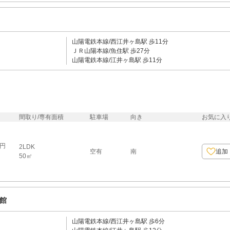
山陽電鉄本線/西江井ヶ島駅 歩11分
ＪＲ山陽本線/魚住駅 歩27分
山陽電鉄本線/江井ヶ島駅 歩11分
間取り/専有面積
駐車場
向き
お気に入
0円
2LDK
空有
南
追加
50㎡
館
山陽電鉄本線/西江井ヶ島駅 歩6分