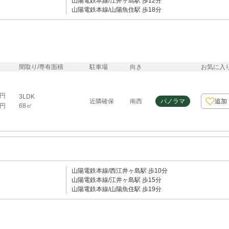
山陽電鉄本線/江井ヶ島駅 歩12分
山陽電鉄本線/山陽魚住駅 歩18分
間取り/専有面積
駐車場
向き
お気に入
0円
3LDK
近隣確保
南西
パノラマ
追加
68㎡
0円
山陽電鉄本線/西江井ヶ島駅 歩10分
山陽電鉄本線/江井ヶ島駅 歩15分
山陽電鉄本線/山陽魚住駅 歩19分