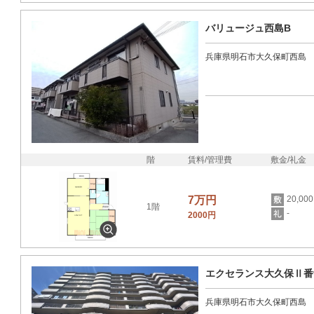
バリュージュ西島B
兵庫県明石市大久保町西島
階
賃料/管理費
敷金/礼金
7万円
20,00
1階
-
2000円
エクセランス大久保Ⅱ番
兵庫県明石市大久保町西島