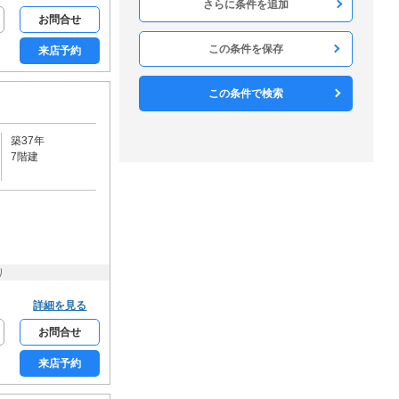
構造
お問合せ
木造
軽量鉄骨
鉄骨造
RC
SRC
この条件を保存
来店予約
方角
北
北東
東
南東
南
この条件で検索
南西
西
北西
築37年
構造・工法
7階建
戸建て
メゾネット
ロフト
デザイナーズ
リノベーション
分譲賃貸
和室なし
フロア・庭・バルコニー
り
1階
2階以上
最上階
角部屋
詳細を見る
専用庭
ルーフバルコニー
お問合せ
駐車・駐輪・共用部
来店予約
宅配ボックス
エレベーター
敷地内駐車場
駐車場2台可