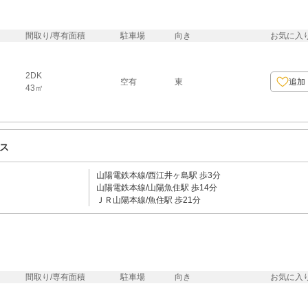
間取り/専有面積
駐車場
向き
お気に入
2DK
空有
東
追加
43㎡
ス
山陽電鉄本線/西江井ヶ島駅 歩3分
山陽電鉄本線/山陽魚住駅 歩14分
ＪＲ山陽本線/魚住駅 歩21分
間取り/専有面積
駐車場
向き
お気に入