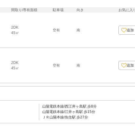
間取り/専有面積
駐車場
向き
お気に入
2DK
空有
南
追加
45㎡
2DK
空有
南
追加
45㎡
山陽電鉄本線/西江井ヶ島駅 歩8分
山陽電鉄本線/江井ヶ島駅 歩15分
ＪＲ山陽本線/魚住駅 歩27分