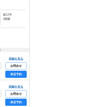
カーボート
ビルトインガレージ
駐輪場
築12年
バイク可
2階建
キッチン
カウンターキッチン
システムキッチン
ガスコンロ
電気コンロ
IHコンロ
り
コンロ2口
コンロ3口以上
詳細を見る
バス・トイレ・洗面所
バス・トイレ別
追炊機能
お問合せ
浴室乾燥機
温水洗浄便座
来店予約
シャワー付洗面台
洗面所独立
室内洗濯機置場
詳細を見る
光熱設備・空調
お問合せ
都市ガス
プロパンガス
来店予約
オール電化
エアコン