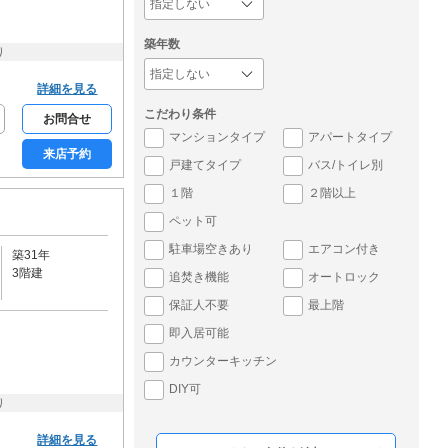
築年数
り
詳細を見る
こだわり条件
お問合せ
マンションタイプ
アパートタイプ
来店予約
戸建てタイプ
バス/トイレ別
１階
２階以上
ペット可
駐車場空きあり
エアコン付き
築31年
3階建
追焚き機能
オートロック
保証人不要
最上階
即入居可能
カウンターキッチン
DIY可
り
詳細を見る