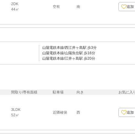
2DK
空有
南
追加
44㎡
山陽電鉄本線/西江井ヶ島駅 歩3分
山陽電鉄本線/山陽魚住駅 歩16分
山陽電鉄本線/江井ヶ島駅 歩20分
間取り/専有面積
駐車場
向き
お気に入
3LDK
近隣確保
西
追加
52㎡