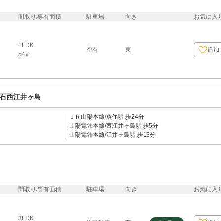
間取り/専有面積
駐車場
向き
お気に入
1LDK
空有
東
追加
54㎡
石西江井ヶ島
ＪＲ山陽本線/魚住駅 歩24分
山陽電鉄本線/西江井ヶ島駅 歩5分
山陽電鉄本線/江井ヶ島駅 歩13分
間取り/専有面積
駐車場
向き
お気に入
3LDK