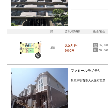
階
賃料/管理費
敷金/礼金
6.5万円
66,00
2階
65,00
5000円
ファミールモノモリ
兵庫県明石市大久保町西島