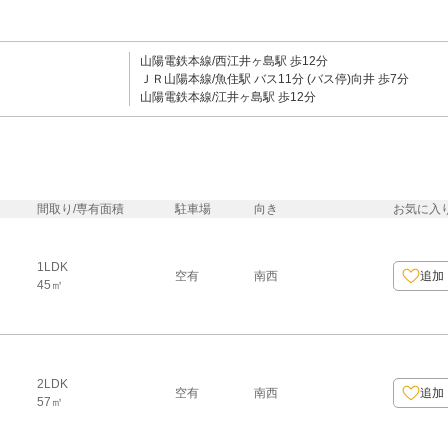
山陽電鉄本線/西江井ヶ島駅 歩12分
ＪＲ山陽本線/魚住駅 バス11分 (バス停)向井 歩7分
山陽電鉄本線/江井ヶ島駅 歩12分
間取り/専有面積
駐車場
向き
お気に入
1LDK
空有
南西
追加
45㎡
2LDK
空有
南西
追加
57㎡