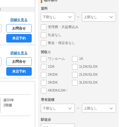
物件条件
賃料
り
～
詳細を見る
管理費・共益費込み
お問合せ
礼金なし
来店予約
敷金・保証金なし
間取り
詳細を見る
ワンルーム
1K
お問合せ
1DK
1LDK/SLDK
来店予約
2K/DK
2LDK/SLDK
3K/DK
3LDK/SLDK
4K/DK/LDK~
専有面積
築33年
2階建
～
駅徒歩