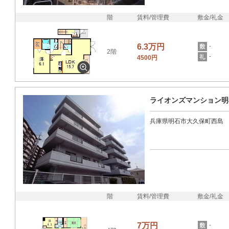
階
賃料/管理費
敷金/礼金
6.3万円
-
2階
-
4500円
ライオンズマンション明
兵庫県明石市大久保町西島
階
賃料/管理費
敷金/礼金
7万円
-