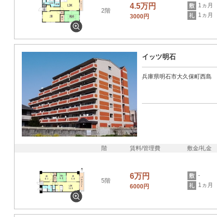
4.5万円
1ヵ月
2階
1ヵ月
3000円
イッツ明石
兵庫県明石市大久保町西島
階
賃料/管理費
敷金/礼金
6万円
-
5階
1ヵ月
6000円