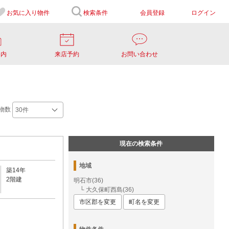
お気に入り
物件
検索条件
会員登録
ログイン
案内
来店予約
お問い合わせ
物数
現在の検索条件
地域
築14年
2階建
明石市(36)
└ 大久保町西島(36)
市区郡を変更
町名を変更