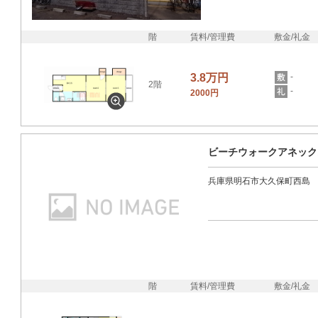
階
賃料/管理費
敷金/礼金
3.8万円
-
2階
-
2000円
ビーチウォークアネック
兵庫県明石市大久保町西島
階
賃料/管理費
敷金/礼金