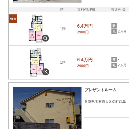
階
賃料/管理費
敷金/礼金
6.4万円
-
1階
2ヵ月
2900円
6.4万円
-
1階
2ヵ月
2900円
プレザントルーム
兵庫県明石市大久保町西島