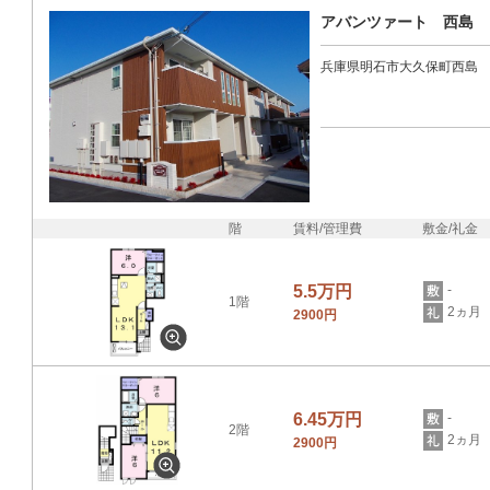
アバンツァート 西島
兵庫県明石市大久保町西島
階
賃料/管理費
敷金/礼金
5.5万円
-
1階
2ヵ月
2900円
6.45万円
-
2階
2ヵ月
2900円