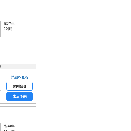
床暖房
収納
シューズクローク
築27年
2階建
ウォークインクローゼット
トランクルーム
通信設備
BSアンテナ
CSアンテナ
CATV
ネット使用料無料
り
セキュリティー
詳細を見る
モニター付きインターホン
お問合せ
オートロック
家具・家電
来店予約
家具付き
家電付き
入居条件・支払い方法
保証人不要
楽器相談可
築34年
ルームシェア可
事務所利用可