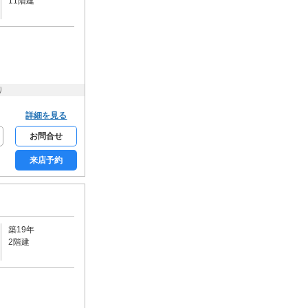
11階建
学生限定
女性限定
家賃カード決済可
初期費用カード決済可
り
詳細を見る
お問合せ
来店予約
築19年
2階建