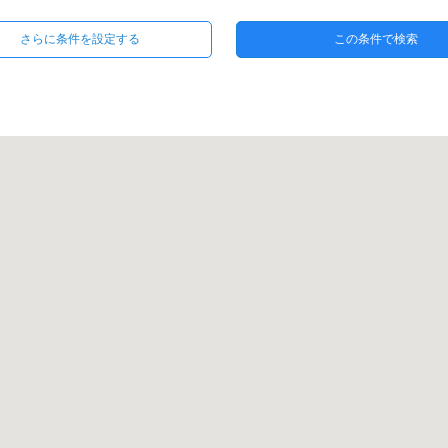
この条件で検索
ートタイプ
戸建てタイプ
１階
２階
コン付き
追焚き機能
オートロック
保証
ンターキッチン
DIY可
鉄骨
鉄骨造
RC
SRC
東
南東
南
ト
デザイナーズ
分譲賃貸
和室
屋
専用庭
ルーフバルコニー