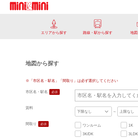
エリアから探す
路線・駅から探す
地図
地図から探す
※「市区名・駅名」「間取り」は必ず選択してください
市区名・駅名
必須
賃料
～
間取り
必須
ワンルーム
1K
3K/DK
3LDK