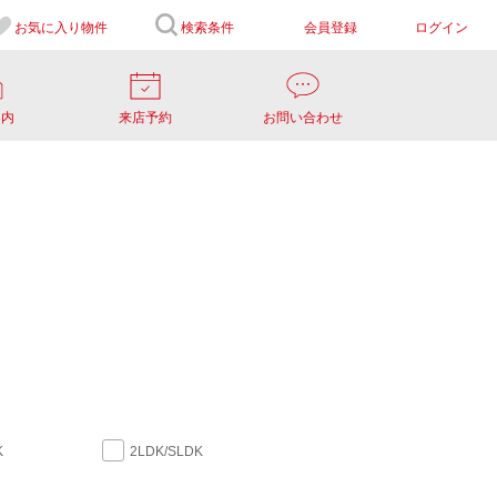
お気に入り
物件
検索条件
会員登録
ログイン
案内
来店予約
お問い合わせ
K
2LDK/SLDK