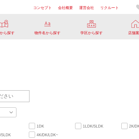
コンセプト
会社概要
運営会社
リクルート
から探す
物件名から探す
学区から探す
店舗
1DK
1LDK/SLDK
2K/D
/SLDK
4K/DK/LDK~