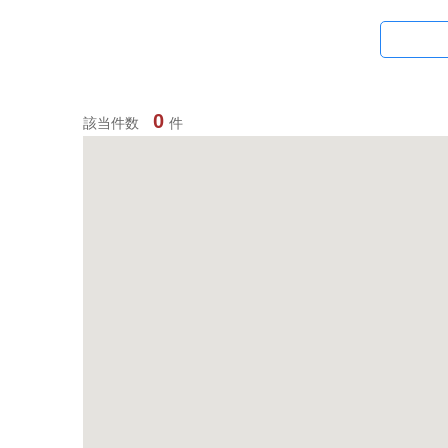
専有面積
～
駅徒歩
0
該当件数
件
築年数
こだわり条件
マンションタイプ
アパ
駐車場空きあり
エア
即入居可能
カウ
構造
木造
軽量
方角
北
北東
西
北西
構造・工法
メゾネット
ロフ
フロア・庭・バルコニー
最上階
角部