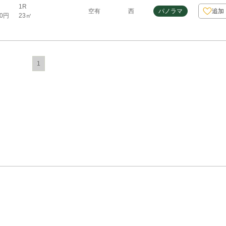
1R
空有
西
パノラマ
追加
23㎡
00円
1