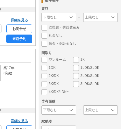
物件条件
賃料
り
～
詳細を見る
管理費・共益費込み
お問合せ
礼金なし
来店予約
敷金・保証金なし
間取り
ワンルーム
1K
1DK
1LDK/SLDK
築17年
3階建
2K/DK
2LDK/SLDK
3K/DK
3LDK/SLDK
4K/DK/LDK~
専有面積
～
り
詳細を見る
駅徒歩