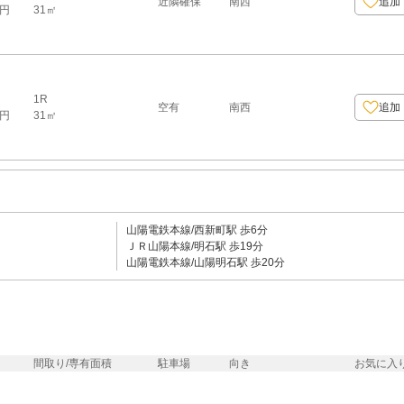
近隣確保
南西
追加
31㎡
0円
1R
空有
南西
追加
31㎡
0円
山陽電鉄本線/西新町駅 歩6分
ＪＲ山陽本線/明石駅 歩19分
山陽電鉄本線/山陽明石駅 歩20分
間取り/専有面積
駐車場
向き
お気に入