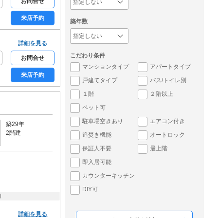
お問合せ
来店予約
築年数
詳細を見る
こだわり条件
お問合せ
マンションタイプ
アパートタイプ
来店予約
戸建てタイプ
バス/トイレ別
１階
２階以上
ペット可
駐車場空きあり
エアコン付き
築29年
2階建
追焚き機能
オートロック
保証人不要
最上階
即入居可能
カウンターキッチン
DIY可
り
詳細を見る