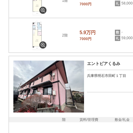
1階
58,00
7000円
5.9万円
-
2階
59,00
7000円
エントピアくるみ
兵庫県明石市田町１丁目
階
賃料/管理費
敷金/礼金