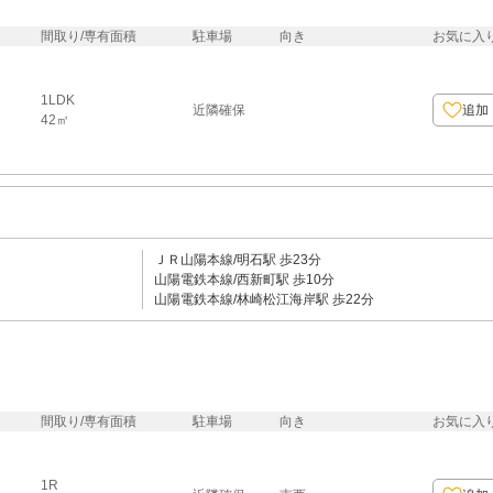
間取り/専有面積
駐車場
向き
お気に入
1LDK
近隣確保
追加
42㎡
ＪＲ山陽本線/明石駅 歩23分
山陽電鉄本線/西新町駅 歩10分
山陽電鉄本線/林崎松江海岸駅 歩22分
間取り/専有面積
駐車場
向き
お気に入
1R