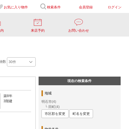
お気に入り
物件
検索条件
会員登録
ログイン
案内
来店予約
お問い合わせ
物数
現在の検索条件
地域
築8年
3階建
明石市(4)
└ 田町(4)
市区郡を変更
町名を変更