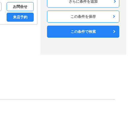
構造
お問合せ
木造
軽量鉄骨
鉄骨造
RC
SRC
この条件を保存
来店予約
方角
北
北東
東
南東
南
この条件で検索
南西
西
北西
構造・工法
戸建て
メゾネット
ロフト
デザイナーズ
リノベーション
分譲賃貸
和室なし
フロア・庭・バルコニー
1階
2階以上
最上階
角部屋
専用庭
ルーフバルコニー
駐車・駐輪・共用部
宅配ボックス
エレベーター
敷地内駐車場
駐車場2台可