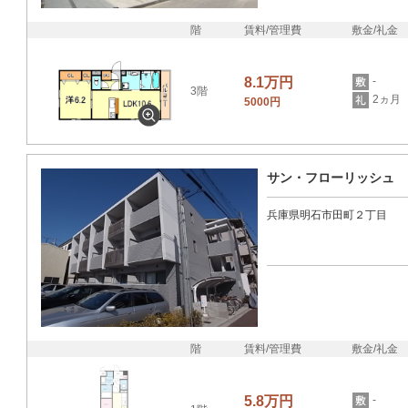
階
賃料/管理費
敷金/礼金
8.1万円
-
3階
2ヵ月
5000円
サン・フローリッシュ
兵庫県明石市田町２丁目
階
賃料/管理費
敷金/礼金
5.8万円
-