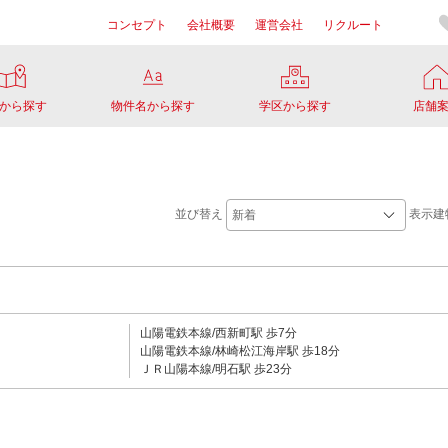
コンセプト
会社概要
運営会社
リクルート
から探す
物件名から探す
学区から探す
店舗
並び替え
表示建
山陽電鉄本線/西新町駅 歩7分
山陽電鉄本線/林崎松江海岸駅 歩18分
ＪＲ山陽本線/明石駅 歩23分