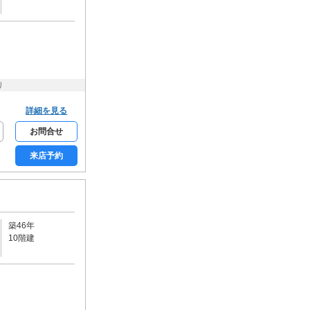
カーボート
ビルトインガレージ
駐輪場
バイク可
キッチン
り
カウンターキッチン
システムキッチン
ガスコンロ
詳細を見る
電気コンロ
IHコンロ
お問合せ
コンロ2口
コンロ3口以上
来店予約
バス・トイレ・洗面所
バス・トイレ別
追炊機能
浴室乾燥機
温水洗浄便座
シャワー付洗面台
洗面所独立
築46年
10階建
室内洗濯機置場
光熱設備・空調
都市ガス
プロパンガス
オール電化
エアコン