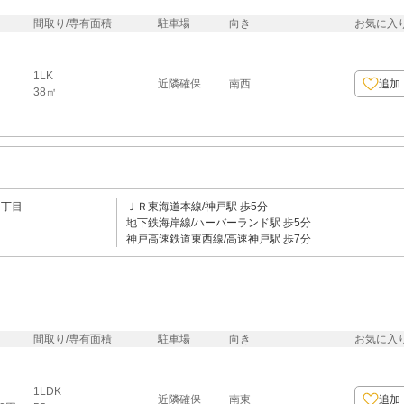
間取り/専有面積
駐車場
向き
お気に入
1LK
近隣確保
南西
追加
38㎡
５丁目
ＪＲ東海道本線/神戸駅 歩5分
地下鉄海岸線/ハーバーランド駅 歩5分
神戸高速鉄道東西線/高速神戸駅 歩7分
間取り/専有面積
駐車場
向き
お気に入
1LDK
近隣確保
南東
追加