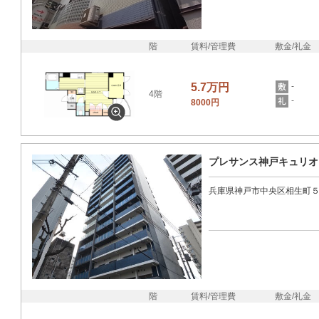
階
賃料/管理費
敷金/礼金
5.7万円
-
4階
-
8000円
プレサンス神戸キュリオ
兵庫県神戸市中央区相生町
階
賃料/管理費
敷金/礼金