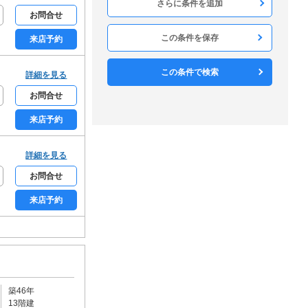
構造
お問合せ
木造
軽量鉄骨
鉄骨造
RC
SRC
この条件を保存
来店予約
方角
北
北東
東
南東
南
この条件で検索
詳細を見る
南西
西
北西
お問合せ
構造・工法
来店予約
戸建て
メゾネット
ロフト
デザイナーズ
詳細を見る
リノベーション
分譲賃貸
お問合せ
和室なし
来店予約
フロア・庭・バルコニー
1階
2階以上
最上階
角部屋
専用庭
ルーフバルコニー
駐車・駐輪・共用部
宅配ボックス
エレベーター
築46年
敷地内駐車場
駐車場2台可
13階建