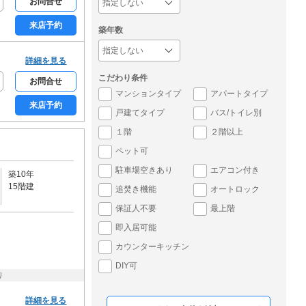
お問合せ
来店予約
築年数
詳細を見る
こだわり条件
お問合せ
マンションタイプ
アパートタイプ
来店予約
戸建てタイプ
バス/トイレ別
１階
２階以上
ペット可
駐車場空きあり
エアコン付き
築10年
15階建
追焚き機能
オートロック
保証人不要
最上階
即入居可能
カウンターキッチン
DIY可
り
詳細を見る