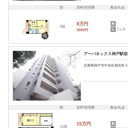
階
賃料/管理費
敷金/礼金
8万円
-
3階
2ヵ月
5000円
アーバネックス神戸駅前
兵庫県神戸市中央区相生町
階
賃料/管理費
敷金/礼金
15万円
-
12階