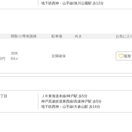
地下鉄西神・山手線/湊川公園駅 歩12分
間取り/専有面積
駐車場
向き
お気に入
3DK
近隣確保
追加
64㎡
00円
５丁目
ＪＲ東海道本線/神戸駅 歩5分
神戸高速鉄道東西線/高速神戸駅 歩5分
地下鉄西神・山手線/大倉山駅 歩14分