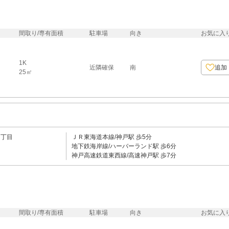
間取り/専有面積
駐車場
向き
お気に入
1K
近隣確保
南
追加
25㎡
５丁目
ＪＲ東海道本線/神戸駅 歩5分
地下鉄海岸線/ハーバーランド駅 歩6分
神戸高速鉄道東西線/高速神戸駅 歩7分
間取り/専有面積
駐車場
向き
お気に入