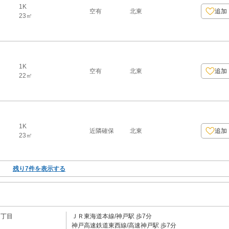
1K
空有
北東
追加
23㎡
1K
空有
北東
追加
22㎡
1K
近隣確保
北東
追加
23㎡
残り
7
件を表示する
５丁目
ＪＲ東海道本線/神戸駅 歩7分
神戸高速鉄道東西線/高速神戸駅 歩7分