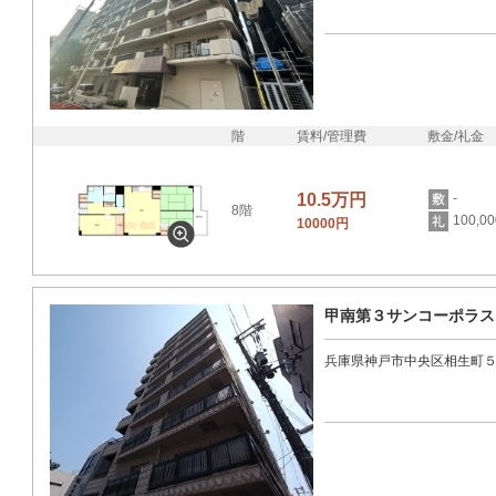
階
賃料/管理費
敷金/礼金
10.5万円
-
8階
100,0
10000円
甲南第３サンコーポラス
兵庫県神戸市中央区相生町