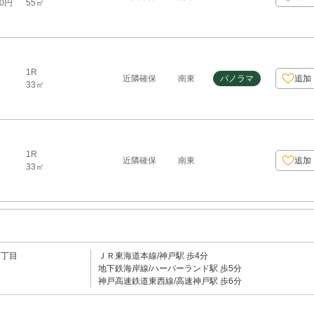
55㎡
00円
1R
近隣確保
南東
パノラマ
追加
33㎡
1R
近隣確保
南東
追加
33㎡
４丁目
ＪＲ東海道本線/神戸駅 歩4分
地下鉄海岸線/ハーバーランド駅 歩5分
神戸高速鉄道東西線/高速神戸駅 歩6分