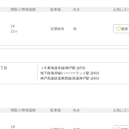
間取り/専有面積
駐車場
向き
お気に入
1K
近隣確保
南
追加
22㎡
５丁目
ＪＲ東海道本線/神戸駅 歩5分
地下鉄海岸線/ハーバーランド駅 歩6分
神戸高速鉄道東西線/高速神戸駅 歩6分
間取り/専有面積
駐車場
向き
お気に入
1R