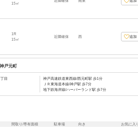
近隣確保
南東
追加
15㎡
1R
近隣確保
西
追加
15㎡
神戸元町
１丁目
神戸高速鉄道東西線/西元町駅 歩1分
ＪＲ東海道本線/神戸駅 歩7分
地下鉄海岸線/ハーバーランド駅 歩7分
間取り/専有面積
駐車場
向き
お気に入