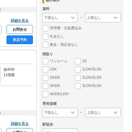
物件条件
賃料
り
～
詳細を見る
管理費・共益費込み
お問合せ
礼金なし
来店予約
敷金・保証金なし
間取り
ワンルーム
1K
1DK
1LDK/SLDK
築45年
11階建
2K/DK
2LDK/SLDK
3K/DK
3LDK/SLDK
4K/DK/LDK~
専有面積
～
り
詳細を見る
駅徒歩