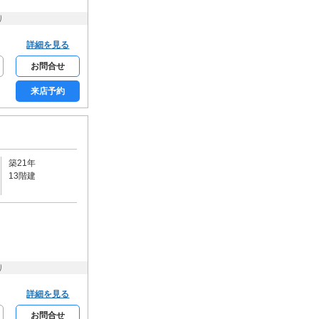
床暖房
り
収納
詳細を見る
シューズクローク
お問合せ
ウォークインクローゼット
来店予約
トランクルーム
通信設備
BSアンテナ
CSアンテナ
CATV
ネット使用料無料
築21年
セキュリティー
13階建
モニター付きインターホン
オートロック
家具・家電
家具付き
家電付き
り
入居条件・支払い方法
保証人不要
楽器相談可
詳細を見る
ルームシェア可
事務所利用可
お問合せ