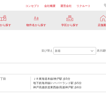
コンセプト
会社概要
運営会社
リクルート
から探す
物件名から探す
学区から探す
店舗
並び替え
表示建
５丁目
ＪＲ東海道本線/神戸駅 歩5分
地下鉄海岸線/ハーバーランド駅 歩5分
神戸高速鉄道東西線/高速神戸駅 歩6分