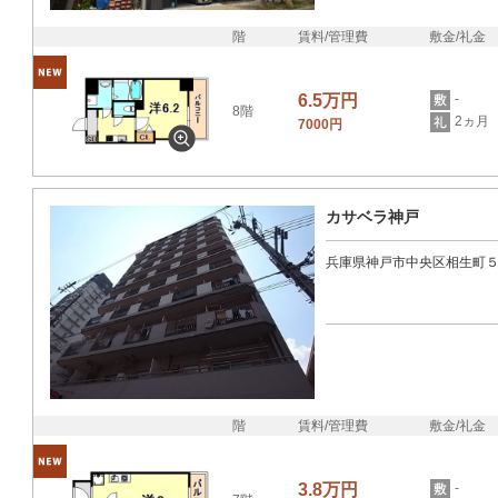
階
賃料/管理費
敷金/礼金
6.5万円
-
8階
2ヵ月
7000円
カサベラ神戸
兵庫県神戸市中央区相生町
階
賃料/管理費
敷金/礼金
3.8万円
-