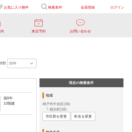
お気に入り
物件
検索条件
会員登録
ログイン
案内
来店予約
お問い合わせ
物数
現在の検索条件
地域
築8年
10階建
神戸市中央区(38)
└ 相生町(38)
市区郡を変更
町名を変更