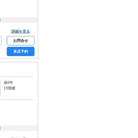
り
詳細を見る
お問合せ
来店予約
築6年
15階建
り