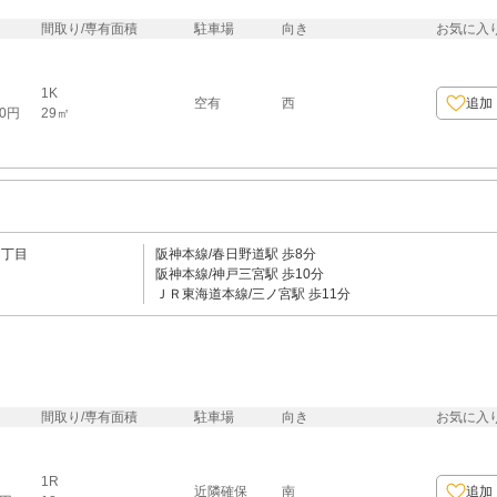
間取り/専有面積
駐車場
向き
お気に入
1K
空有
西
追加
29㎡
00円
６丁目
阪神本線/春日野道駅 歩8分
阪神本線/神戸三宮駅 歩10分
ＪＲ東海道本線/三ノ宮駅 歩11分
間取り/専有面積
駐車場
向き
お気に入
1R
近隣確保
南
追加