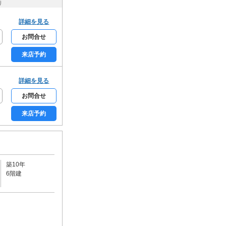
り
カーボート
ビルトインガレージ
詳細を見る
駐輪場
バイク可
お問合せ
キッチン
来店予約
カウンターキッチン
システムキッチン
ガスコンロ
詳細を見る
電気コンロ
IHコンロ
お問合せ
コンロ2口
コンロ3口以上
来店予約
バス・トイレ・洗面所
バス・トイレ別
追炊機能
浴室乾燥機
温水洗浄便座
シャワー付洗面台
洗面所独立
築10年
6階建
室内洗濯機置場
光熱設備・空調
都市ガス
プロパンガス
オール電化
エアコン