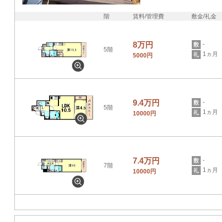
階
賃料/管理費
敷金/礼金
8万円
-
5階
1ヵ月
5000円
9.4万円
-
5階
1ヵ月
10000円
7.4万円
-
7階
1ヵ月
10000円