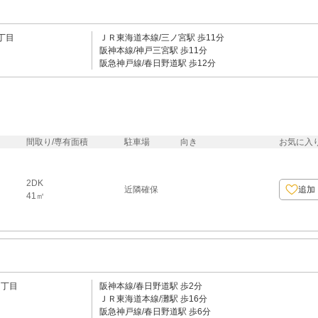
丁目
ＪＲ東海道本線/三ノ宮駅 歩11分
阪神本線/神戸三宮駅 歩11分
阪急神戸線/春日野道駅 歩12分
間取り/専有面積
駐車場
向き
お気に入
2DK
近隣確保
追加
41㎡
１丁目
阪神本線/春日野道駅 歩2分
ＪＲ東海道本線/灘駅 歩16分
阪急神戸線/春日野道駅 歩6分