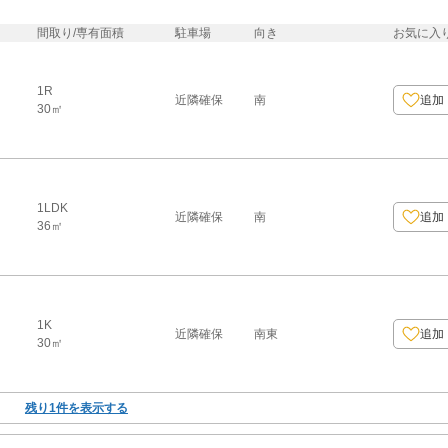
間取り/専有面積
駐車場
向き
お気に入
1R
近隣確保
南
追加
30㎡
1LDK
近隣確保
南
追加
36㎡
1K
近隣確保
南東
追加
30㎡
残り
1
件を表示する