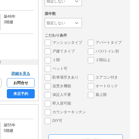
築年数
築48年
3階建
こだわり条件
マンションタイプ
アパートタイプ
戸建てタイプ
バス/トイレ別
１階
２階以上
り
ペット可
詳細を見る
駐車場空きあり
エアコン付き
お問合せ
追焚き機能
オートロック
来店予約
保証人不要
最上階
即入居可能
カウンターキッチン
DIY可
築55年
5階建