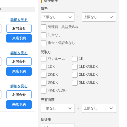
物件条件
賃料
り
～
詳細を見る
管理費・共益費込み
お問合せ
礼金なし
来店予約
敷金・保証金なし
間取り
詳細を見る
ワンルーム
1K
お問合せ
1DK
1LDK/SLDK
来店予約
2K/DK
2LDK/SLDK
3K/DK
3LDK/SLDK
詳細を見る
4K/DK/LDK~
お問合せ
専有面積
来店予約
～
駅徒歩