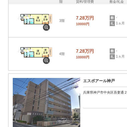
階
賃料/管理費
敷金/礼金
7.28万円
-
3階
1ヵ月
10000円
7.28万円
-
4階
1ヵ月
10000円
エスポアール神戸
兵庫県神戸市中央区吾妻通