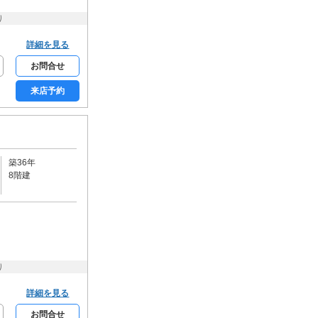
床暖房
り
収納
詳細を見る
シューズクローク
お問合せ
ウォークインクローゼット
来店予約
トランクルーム
通信設備
BSアンテナ
CSアンテナ
CATV
ネット使用料無料
築36年
セキュリティー
8階建
モニター付きインターホン
オートロック
家具・家電
家具付き
家電付き
り
入居条件・支払い方法
保証人不要
楽器相談可
詳細を見る
ルームシェア可
事務所利用可
お問合せ