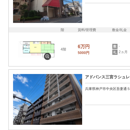
階
賃料/管理費
敷金/礼金
6万円
-
4階
2ヵ月
5000円
アドバンス三宮ラシュレ
兵庫県神戸市中央区吾妻通