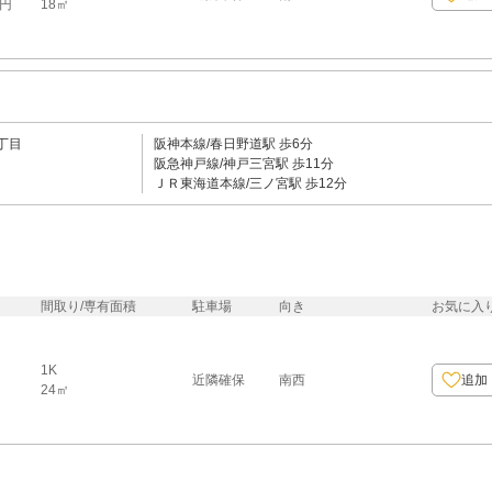
18㎡
0円
丁目
阪神本線/春日野道駅 歩6分
阪急神戸線/神戸三宮駅 歩11分
ＪＲ東海道本線/三ノ宮駅 歩12分
間取り/専有面積
駐車場
向き
お気に入
1K
近隣確保
南西
追加
24㎡