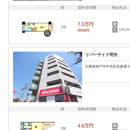
階
賃料/管理費
敷金/礼金
7.1万円
-
1階
100,0
9000円
リバーサイド明光
兵庫県神戸市中央区吾妻通
階
賃料/管理費
敷金/礼金
4.6万円
-
2階