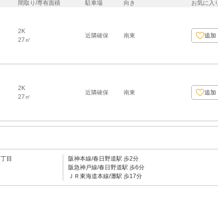
間取り/専有面積
駐車場
向き
お気に入
2K
近隣確保
南東
追加
27㎡
2K
近隣確保
南東
追加
27㎡
２丁目
阪神本線/春日野道駅 歩2分
阪急神戸線/春日野道駅 歩6分
ＪＲ東海道本線/灘駅 歩17分