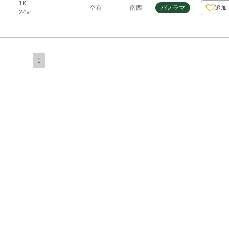
1K
空有
南西
パノラマ
追加
24㎡
1