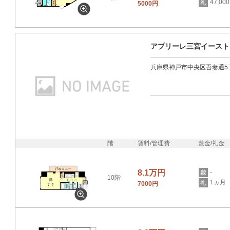
47,00
5000円
アプリーレ三宮イースト
兵庫県神戸市中央区吾妻通5
階
賃料/管理費
敷金/礼金
8.1万円
-
10階
1ヵ月
7000円