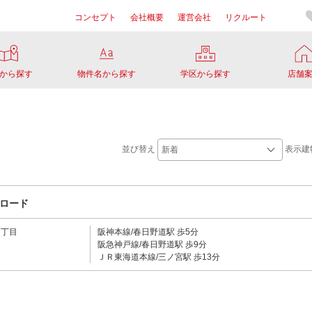
コンセプト
会社概要
運営会社
リクルート
から探す
物件名から探す
学区から探す
店舗
並び替え
表示建
ロード
６丁目
阪神本線/春日野道駅 歩5分
阪急神戸線/春日野道駅 歩9分
ＪＲ東海道本線/三ノ宮駅 歩13分