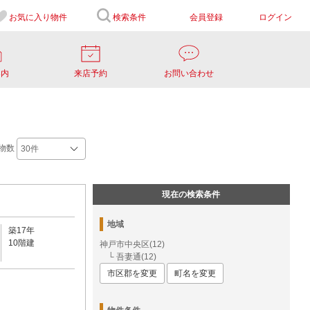
お気に入り
物件
検索条件
会員登録
ログイン
案内
来店予約
お問い合わせ
物数
現在の検索条件
地域
築17年
10階建
神戸市中央区(12)
└ 吾妻通(12)
市区郡を変更
町名を変更