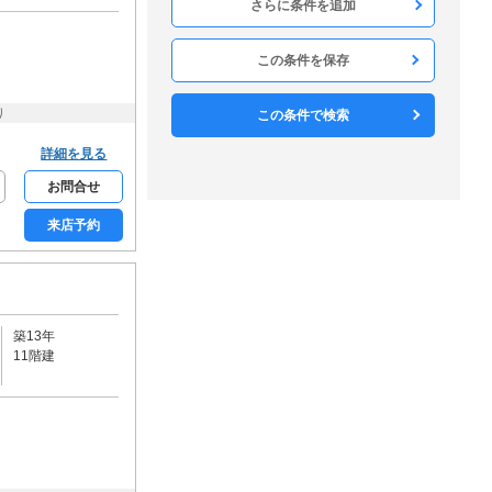
構造
木造
軽量鉄骨
鉄骨造
RC
SRC
この条件を保存
方角
北
北東
東
南東
南
り
この条件で検索
南西
西
北西
詳細を見る
構造・工法
お問合せ
戸建て
メゾネット
来店予約
ロフト
デザイナーズ
リノベーション
分譲賃貸
和室なし
フロア・庭・バルコニー
築13年
11階建
1階
2階以上
最上階
角部屋
専用庭
ルーフバルコニー
駐車・駐輪・共用部
宅配ボックス
エレベーター
敷地内駐車場
駐車場2台可