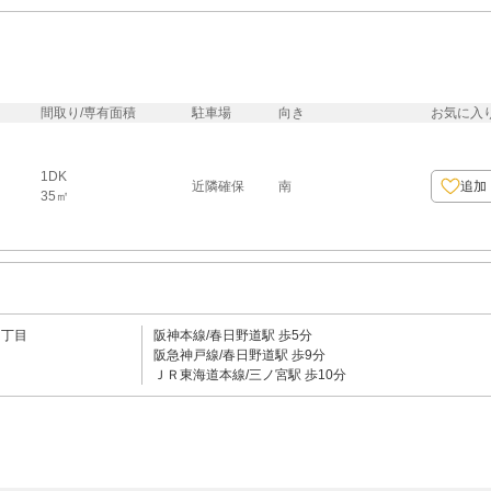
間取り/専有面積
駐車場
向き
お気に入
1DK
近隣確保
南
追加
35㎡
５丁目
阪神本線/春日野道駅 歩5分
阪急神戸線/春日野道駅 歩9分
ＪＲ東海道本線/三ノ宮駅 歩10分