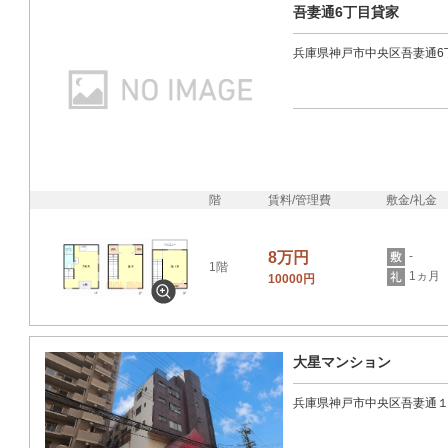
吾妻通6丁目貸家
兵庫県神戸市中央区吾妻通6
階
賃料/管理費
敷金/礼金
8万円
-
1階
1ヵ月
10000円
大星マンション
兵庫県神戸市中央区吾妻通