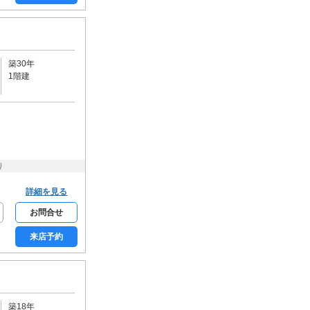
カーボート
ビルトインガレージ
駐輪場
バイク可
築30年
キッチン
1階建
カウンターキッチン
システムキッチン
ガスコンロ
電気コンロ
IHコンロ
コンロ2口
コンロ3口以上
り
バス・トイレ・洗面所
バス・トイレ別
追炊機能
詳細を見る
浴室乾燥機
温水洗浄便座
お問合せ
シャワー付洗面台
洗面所独立
来店予約
室内洗濯機置場
光熱設備・空調
都市ガス
プロパンガス
オール電化
エアコン
築18年