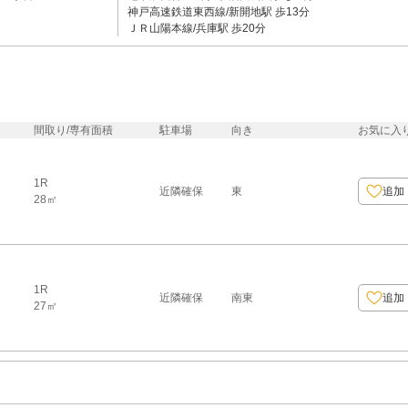
神戸高速鉄道東西線/新開地駅 歩13分
ＪＲ山陽本線/兵庫駅 歩20分
間取り/専有面積
駐車場
向き
お気に入
1R
近隣確保
東
追加
28㎡
1R
近隣確保
南東
追加
27㎡