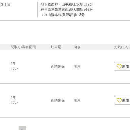
町３丁目
地下鉄西神・山手線/上沢駅 歩2分
神戸高速鉄道東西線/大開駅 歩7分
ＪＲ山陽本線/兵庫駅 歩13分
間取り/専有面積
駐車場
向き
お気に入
1R
近隣確保
南東
追加
17㎡
1R
近隣確保
南東
追加
17㎡