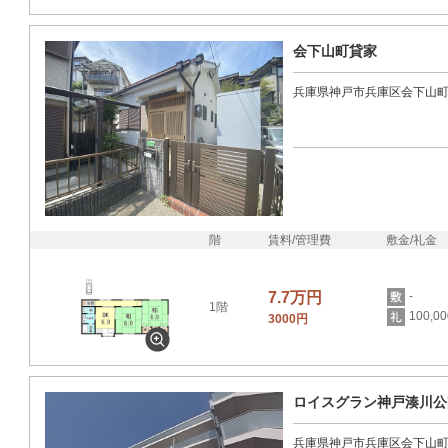
会下山町貸家
兵庫県神戸市兵庫区会下山
階
賃料/管理費
敷金/礼金
7.7万円
-
1階
100,0
3000円
ロイスグラン神戸湊川公
兵庫県神戸市兵庫区会下山