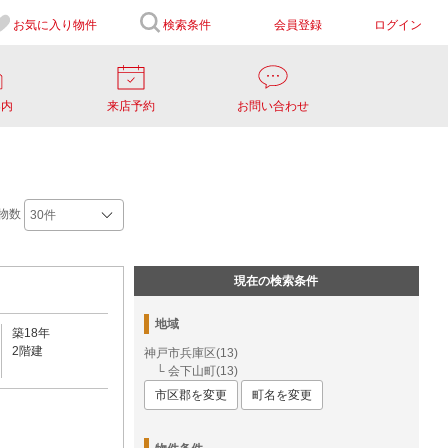
お気に入り
物件
検索条件
会員登録
ログイン
案内
来店予約
お問い合わせ
物数
現在の検索条件
地域
築18年
2階建
神戸市兵庫区(13)
└ 会下山町(13)
市区郡を変更
町名を変更