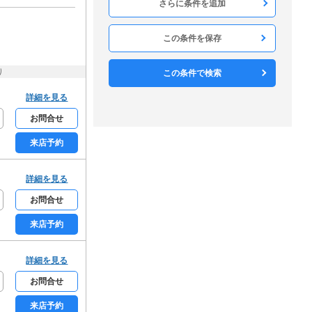
構造
木造
軽量鉄骨
鉄骨造
RC
SRC
この条件を保存
方角
北
北東
東
南東
南
り
この条件で検索
南西
西
北西
詳細を見る
構造・工法
お問合せ
戸建て
メゾネット
来店予約
ロフト
デザイナーズ
リノベーション
分譲賃貸
詳細を見る
和室なし
お問合せ
フロア・庭・バルコニー
来店予約
1階
2階以上
最上階
角部屋
専用庭
ルーフバルコニー
詳細を見る
駐車・駐輪・共用部
お問合せ
宅配ボックス
エレベーター
敷地内駐車場
駐車場2台可
来店予約