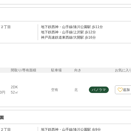
町２丁目
地下鉄西神・山手線/湊川公園駅 歩11分
地下鉄西神・山手線/上沢駅 歩12分
神戸高速鉄道東西線/大開駅 歩16分
間取り/専有面積
駐車場
向き
お気に入
2DK
空有
北
パノラマ
追加
52㎡
00円
園
町２丁目
地下鉄西神・山手線/湊川公園駅 歩9分