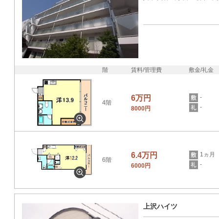
階
賃料/管理費
敷金/礼金
6万円
-
4階
-
8000円
6.4万円
1ヵ月
6階
-
6000円
上沢ハイツ