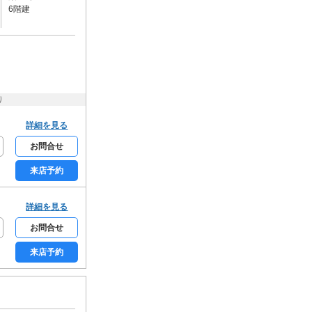
6階建
床暖房
収納
シューズクローク
ウォークインクローゼット
トランクルーム
り
通信設備
詳細を見る
BSアンテナ
CSアンテナ
CATV
お問合せ
ネット使用料無料
来店予約
セキュリティー
モニター付きインターホン
詳細を見る
オートロック
お問合せ
家具・家電
家具付き
家電付き
来店予約
入居条件・支払い方法
保証人不要
楽器相談可
ルームシェア可
事務所利用可