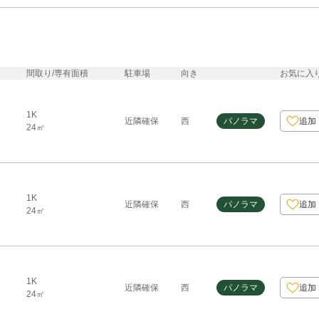
間取り/専有面積
駐車場
向き
お気に入
1K
近隣確保
西
パノラマ
追加
24㎡
1K
近隣確保
西
パノラマ
追加
24㎡
1K
近隣確保
西
パノラマ
追加
24㎡