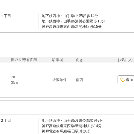
町１丁目
地下鉄西神・山手線/上沢駅 歩14分
地下鉄西神・山手線/湊川公園駅 歩13分
神戸高速鉄道東西線/新開地駅 歩15分
間取り/専有面積
駐車場
向き
お気に入
2K
近隣確保
南西
追加
35㎡
町２丁目
地下鉄西神・山手線/湊川公園駅 歩9分
神戸高速鉄道東西線/新開地駅 歩14分
神戸電鉄有馬線/長田駅 歩20分