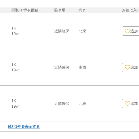
間取り/専有面積
駐車場
向き
お気に入
1K
近隣確保
北東
追加
19㎡
1K
近隣確保
南西
追加
19㎡
1K
近隣確保
北東
追加
19㎡
残り
1
件を表示する