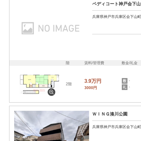
ペディコート神戸会下山
兵庫県神戸市兵庫区会下山
階
賃料/管理費
敷金/礼金
3.9万円
-
2階
-
3000円
ＷＩＮＧ湊川公園
兵庫県神戸市兵庫区会下山