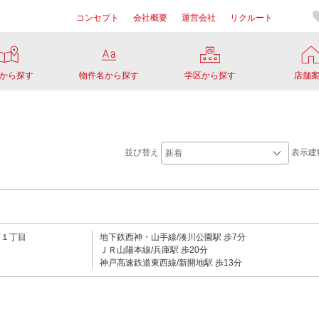
コンセプト
会社概要
運営会社
リクルート
から探す
物件名から探す
学区から探す
店舗
並び替え
表示建
町１丁目
地下鉄西神・山手線/湊川公園駅 歩7分
ＪＲ山陽本線/兵庫駅 歩20分
神戸高速鉄道東西線/新開地駅 歩13分