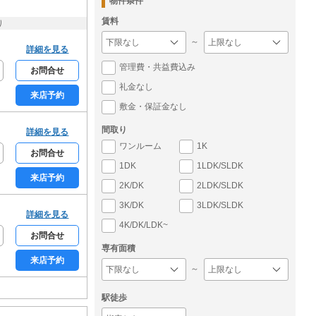
物件条件
賃料
り
～
詳細を見る
管理費・共益費込み
お問合せ
礼金なし
来店予約
敷金・保証金なし
間取り
詳細を見る
ワンルーム
1K
お問合せ
1DK
1LDK/SLDK
来店予約
2K/DK
2LDK/SLDK
3K/DK
3LDK/SLDK
詳細を見る
4K/DK/LDK~
お問合せ
専有面積
来店予約
～
駅徒歩