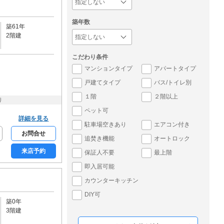
築年数
築61年
2階建
こだわり条件
マンションタイプ
アパートタイプ
戸建てタイプ
バス/トイレ別
１階
２階以上
り
ペット可
詳細を見る
駐車場空きあり
エアコン付き
お問合せ
追焚き機能
オートロック
来店予約
保証人不要
最上階
即入居可能
カウンターキッチン
DIY可
築0年
3階建