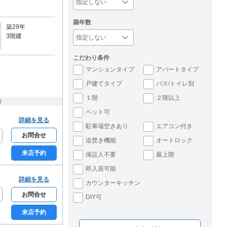
築年数
築29年
3階建
こだわり条件
マンションタイプ
アパートタイプ
戸建てタイプ
バス/トイレ別
１階
２階以上
り
ペット可
詳細を見る
駐車場空きあり
エアコン付き
お問合せ
追焚き機能
オートロック
来店予約
保証人不要
最上階
即入居可能
詳細を見る
カウンターキッチン
お問合せ
DIY可
来店予約