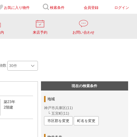
お気に入り
物件
検索条件
会員登録
ログイン
案内
来店予約
お問い合わせ
物数
現在の検索条件
地域
築23年
2階建
神戸市兵庫区(11)
└ 五宮町(11)
市区郡を変更
町名を変更