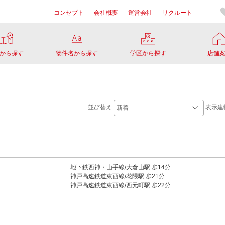
コンセプト
会社概要
運営会社
リクルート
から探す
物件名から探す
学区から探す
店舗
並び替え
表示建
地下鉄西神・山手線/大倉山駅 歩14分
神戸高速鉄道東西線/花隈駅 歩21分
神戸高速鉄道東西線/西元町駅 歩22分