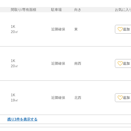
間取り/専有面積
駐車場
向き
お気に入
1K
近隣確保
東
追加
20㎡
1K
近隣確保
南西
追加
20㎡
1K
近隣確保
北西
追加
19㎡
残り
3
件を表示する