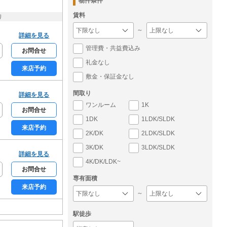
物件条件
賃料
り
～
詳細を見る
管理費・共益費込み
お問合せ
礼金なし
来店予約
敷金・保証金なし
間取り
詳細を見る
ワンルーム
1K
お問合せ
1DK
1LDK/SLDK
来店予約
2K/DK
2LDK/SLDK
3K/DK
3LDK/SLDK
詳細を見る
4K/DK/LDK~
お問合せ
専有面積
来店予約
～
駅徒歩