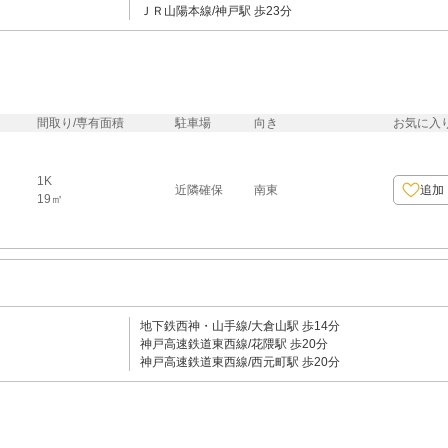
ＪＲ山陽本線/神戸駅 歩23分
間取り/専有面積
駐車場
向き
お気に入
1K
近隣確保
南東
追加
19㎡
地下鉄西神・山手線/大倉山駅 歩14分
神戸高速鉄道東西線/花隈駅 歩20分
神戸高速鉄道東西線/西元町駅 歩20分