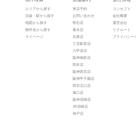
エリアから探す
来店予約
コンセプト
沿線・駅から探す
お問い合わせ
会社概要
地図から探す
明石店
運営会社
物件名から探す
垂水店
リクルート
マイページ
兵庫店
プライバシー
三宮駅前店
六甲道店
阪神御影店
岡本店
阪神西宮店
阪神甲子園店
西宮北口店
塚口店
阪神尼崎店
JR尼崎店
神戸店