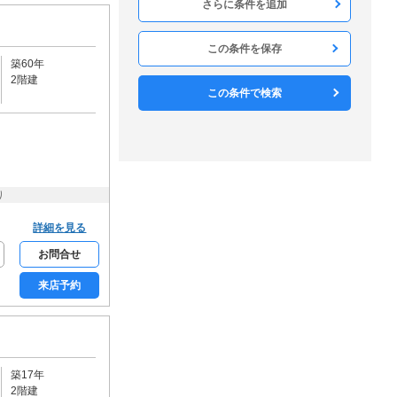
構造
木造
軽量鉄骨
鉄骨造
RC
SRC
この条件を保存
築60年
方角
2階建
北
北東
東
南東
南
この条件で検索
南西
西
北西
構造・工法
戸建て
メゾネット
ロフト
デザイナーズ
り
リノベーション
分譲賃貸
詳細を見る
和室なし
お問合せ
フロア・庭・バルコニー
来店予約
1階
2階以上
最上階
角部屋
専用庭
ルーフバルコニー
駐車・駐輪・共用部
宅配ボックス
エレベーター
築17年
敷地内駐車場
駐車場2台可
2階建