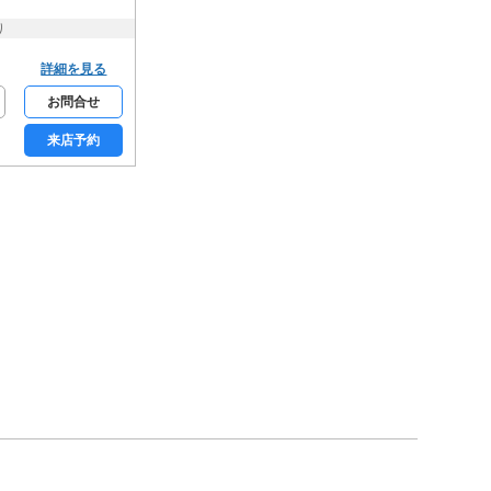
床暖房
り
収納
詳細を見る
シューズクローク
お問合せ
ウォークインクローゼット
来店予約
トランクルーム
通信設備
BSアンテナ
CSアンテナ
CATV
ネット使用料無料
セキュリティー
モニター付きインターホン
オートロック
家具・家電
家具付き
家電付き
入居条件・支払い方法
保証人不要
楽器相談可
ルームシェア可
事務所利用可