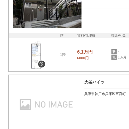
階
賃料/管理費
敷金/礼金
6.1万円
-
1階
1ヵ月
6000円
大谷ハイツ
兵庫県神戸市兵庫区五宮町