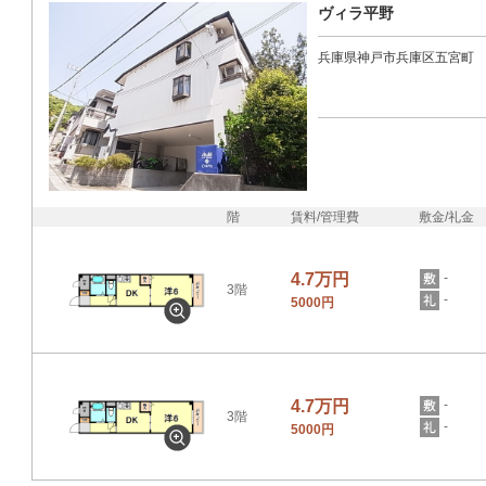
ヴィラ平野
兵庫県神戸市兵庫区五宮町
階
賃料/管理費
敷金/礼金
4.7万円
-
3階
-
5000円
4.7万円
-
3階
-
5000円