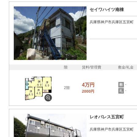
セイワハイツ南棟
兵庫県神戸市兵庫区五宮町
階
賃料/管理費
敷金/礼金
4万円
-
2階
-
2000円
レオパレス五宮町
兵庫県神戸市兵庫区五宮町