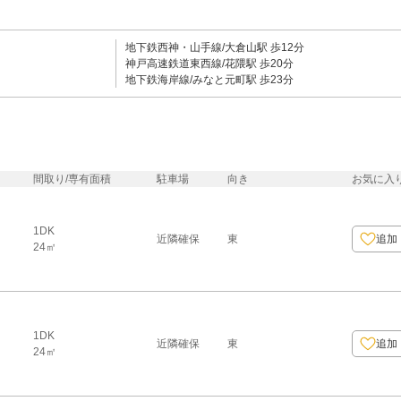
地下鉄西神・山手線/大倉山駅 歩12分
神戸高速鉄道東西線/花隈駅 歩20分
地下鉄海岸線/みなと元町駅 歩23分
間取り/専有面積
駐車場
向き
お気に入
1DK
近隣確保
東
追加
24㎡
1DK
近隣確保
東
追加
24㎡