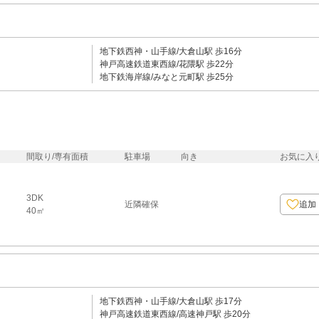
地下鉄西神・山手線/大倉山駅 歩16分
神戸高速鉄道東西線/花隈駅 歩22分
地下鉄海岸線/みなと元町駅 歩25分
間取り/専有面積
駐車場
向き
お気に入
3DK
近隣確保
追加
40㎡
地下鉄西神・山手線/大倉山駅 歩17分
神戸高速鉄道東西線/高速神戸駅 歩20分