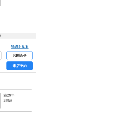
カーボート
ビルトインガレージ
駐輪場
バイク可
キッチン
り
カウンターキッチン
システムキッチン
ガスコンロ
詳細を見る
電気コンロ
IHコンロ
お問合せ
コンロ2口
コンロ3口以上
来店予約
バス・トイレ・洗面所
バス・トイレ別
追炊機能
浴室乾燥機
温水洗浄便座
シャワー付洗面台
洗面所独立
築29年
2階建
室内洗濯機置場
光熱設備・空調
都市ガス
プロパンガス
オール電化
エアコン