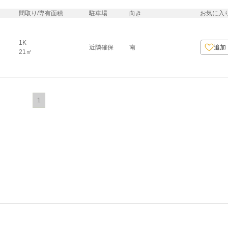
間取り/専有面積
駐車場
向き
お気に入
1K
近隣確保
南
追加
21㎡
1