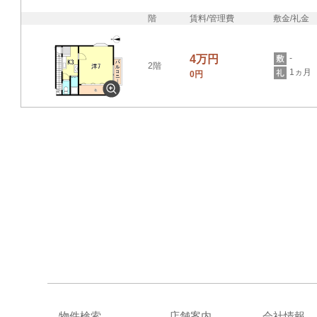
階
賃料/管理費
敷金/礼金
4万円
-
2階
1ヵ月
0円
物件検索
店舗案内
会社情報