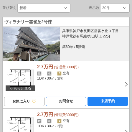
並び替え
表示数
ヴィラナリー雲雀丘2号棟
兵庫県神戸市長田区雲雀ケ丘３丁目
神戸電鉄有馬線/丸山駅 歩22分
築60年
/
5階建
2.7万円
(管理費3000円)
-
-
空有
1DK
/ 30㎡
/ 3階
もっと見る
お問合せ
来店予約
お気に入り
2.7万円
(管理費3000円)
-
-
空有
1DK
/ 30㎡
/ 2階