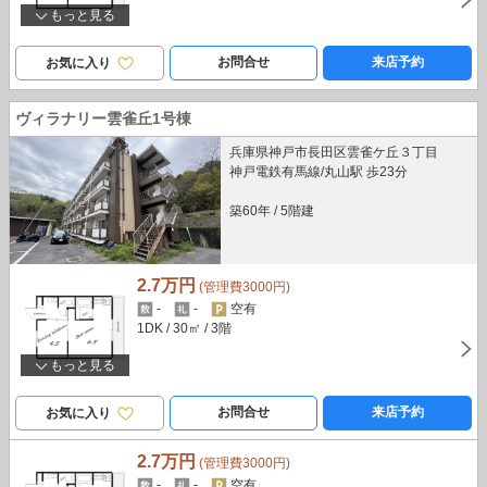
もっと見る
お問合せ
来店予約
お気に入り
ヴィラナリー雲雀丘1号棟
兵庫県神戸市長田区雲雀ケ丘３丁目
神戸電鉄有馬線/丸山駅 歩23分
築60年
/
5階建
2.7万円
(管理費3000円)
-
-
空有
1DK
/ 30㎡
/ 3階
もっと見る
お問合せ
来店予約
お気に入り
2.7万円
(管理費3000円)
-
-
空有