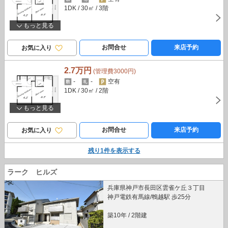
1DK
/ 30㎡
/ 3階
もっと見る
お問合せ
来店予約
お気に入り
2.7万円
(管理費3000円)
-
-
空有
1DK
/ 30㎡
/ 2階
もっと見る
お問合せ
来店予約
お気に入り
残り
1
件を表示する
ラーク ヒルズ
兵庫県神戸市長田区雲雀ケ丘３丁目
神戸電鉄有馬線/鵯越駅 歩25分
築10年
/
2階建