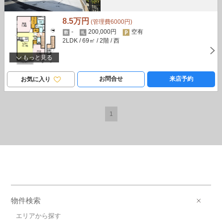
8.5万円
(管理費6000円)
-
200,000円
空有
2LDK
/ 69㎡
/ 2階
/ 西
もっと見る
お問合せ
来店予約
お気に入り
1
物件検索
エリアから探す