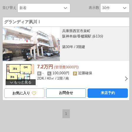
並び替え
表示数
グランディア夙川Ⅰ
兵庫県西宮市泉町
阪神本線/香櫨園駅 歩13分
築30年
/
3階建
7.2万円
(管理費3000円)
-
100,000円
近隣確保
2DK
/ 40㎡
/ 1階
/ 南
もっと見る
お問合せ
来店予約
お気に入り
1