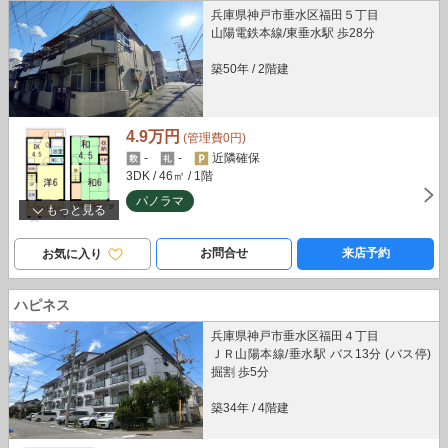
兵庫県神戸市垂水区福田５丁目
山陽電鉄本線/東垂水駅 歩28分
築50年
/
2階建
4.9万円
(管理費0円)
-
-
近隣確保
3DK
/ 46㎡
/ 1階
パノラマ
もっと見る
お問合せ
来店予約
お気に入り
ハピネス
兵庫県神戸市垂水区福田４丁目
ＪＲ山陽本線/垂水駅 バス13分 (バス停)
掘割 歩5分
築34年
/
4階建