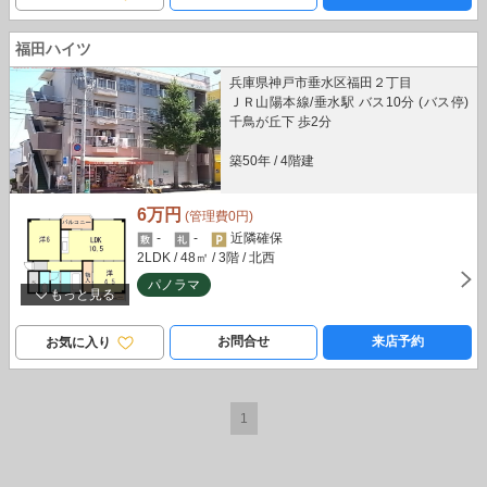
福田ハイツ
兵庫県神戸市垂水区福田２丁目
ＪＲ山陽本線/垂水駅 バス10分 (バス停)
千鳥が丘下 歩2分
築50年
/
4階建
6万円
(管理費0円)
-
-
近隣確保
2LDK
/ 48㎡
/ 3階
/ 北西
パノラマ
もっと見る
お問合せ
来店予約
お気に入り
1