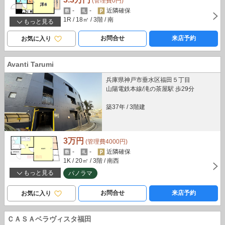
(管理費0円)
-
-
近隣確保
1R
/ 18㎡
/ 3階
/ 南
もっと見る
お問合せ
来店予約
お気に入り
Avanti Tarumi
兵庫県神戸市垂水区福田５丁目
山陽電鉄本線/滝の茶屋駅 歩29分
築37年
/
3階建
3万円
(管理費4000円)
-
-
近隣確保
1K
/ 20㎡
/ 3階
/ 南西
もっと見る
パノラマ
お問合せ
来店予約
お気に入り
ＣＡＳＡベラヴィスタ福田