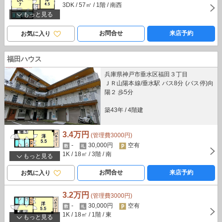
3DK
/ 57㎡
/ 1階
/ 南西
もっと見る
お問合せ
来店予約
お気に入り
福田ハウス
兵庫県神戸市垂水区福田３丁目
ＪＲ山陽本線/垂水駅 バス8分 (バス停)向
陽２ 歩5分
築43年
/
4階建
3.4万円
(管理費3000円)
-
30,000円
空有
1K
/ 18㎡
/ 3階
/ 南
もっと見る
お問合せ
来店予約
お気に入り
3.2万円
(管理費3000円)
-
30,000円
空有
1K
/ 18㎡
/ 1階
/ 東
もっと見る