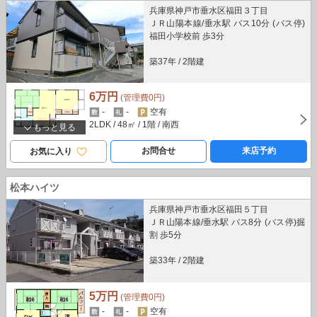
兵庫県神戸市垂水区福田３丁目
ＪＲ山陽本線/垂水駅 バス10分 (バス停)
福田小学校前 歩3分
築37年
/
2階建
6万円
(管理費0円)
-
-
空有
2LDK
/ 48㎡
/ 1階
/ 南西
もっと見る
お問合せ
来店予約
お気に入り
松本ハイツ
兵庫県神戸市垂水区福田５丁目
ＪＲ山陽本線/垂水駅 バス8分 (バス停)掘
割 歩5分
築33年
/
2階建
5万円
(管理費0円)
-
-
空有