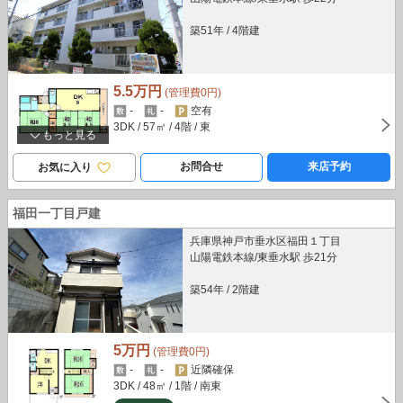
築51年
/
4階建
5.5万円
(管理費0円)
-
-
空有
3DK
/ 57㎡
/ 4階
/ 東
もっと見る
お問合せ
来店予約
お気に入り
福田一丁目戸建
兵庫県神戸市垂水区福田１丁目
山陽電鉄本線/東垂水駅 歩21分
築54年
/
2階建
5万円
(管理費0円)
-
-
近隣確保
3DK
/ 48㎡
/ 1階
/ 南東