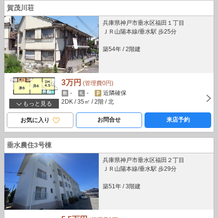
賀茂川荘
兵庫県神戸市垂水区福田１丁目
ＪＲ山陽本線/垂水駅 歩25分
築54年
/
2階建
3万円
(管理費0円)
-
-
近隣確保
2DK
/ 35㎡
/ 2階
/ 北
もっと見る
お問合せ
来店予約
お気に入り
垂水農住3号棟
兵庫県神戸市垂水区福田２丁目
ＪＲ山陽本線/垂水駅 歩29分
築51年
/
3階建