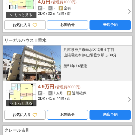
4万円
(管理費1000円)
-
-
空有
2DK
/ 32㎡
/ 2階
/ 南
もっと見る
お問合せ
来店予約
お気に入り
リーガルハウスⅢ垂水
兵庫県神戸市垂水区福田４丁目
山陽電鉄本線/山陽垂水駅 歩30分
築51年
/
4階建
4.9万円
(管理費3000円)
-
1ヵ月
近隣確保
2DK
/ 41㎡
/ 4階
/ 西
もっと見る
お問合せ
来店予約
お気に入り
クレール吉川