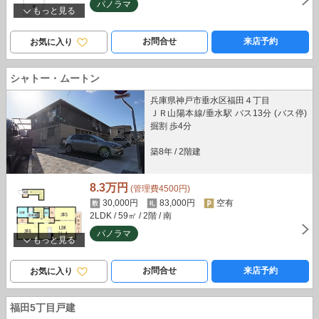
パノラマ
もっと見る
お問合せ
来店予約
お気に入り
シャトー・ムートン
兵庫県神戸市垂水区福田４丁目
ＪＲ山陽本線/垂水駅 バス13分 (バス停)
掘割 歩4分
築8年
/
2階建
8.3万円
(管理費4500円)
30,000円
83,000円
空有
2LDK
/ 59㎡
/ 2階
/ 南
パノラマ
もっと見る
お問合せ
来店予約
お気に入り
福田5丁目戸建