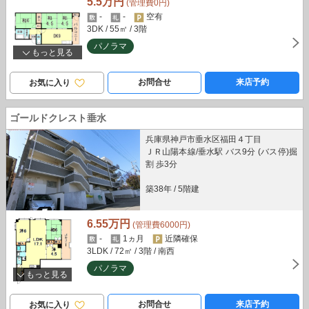
5.5万円
(管理費0円)
-
-
空有
3DK
/ 55㎡
/ 3階
パノラマ
もっと見る
お問合せ
来店予約
お気に入り
ゴールドクレスト垂水
兵庫県神戸市垂水区福田４丁目
ＪＲ山陽本線/垂水駅 バス9分 (バス停)掘
割 歩3分
築38年
/
5階建
6.55万円
(管理費6000円)
-
1ヵ月
近隣確保
3LDK
/ 72㎡
/ 3階
/ 南西
パノラマ
もっと見る
お問合せ
来店予約
お気に入り