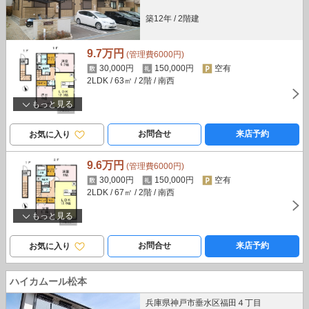
築12年
/
2階建
9.7万円
(管理費6000円)
30,000円
150,000円
空有
2LDK
/ 63㎡
/ 2階
/ 南西
もっと見る
お問合せ
来店予約
お気に入り
9.6万円
(管理費6000円)
30,000円
150,000円
空有
2LDK
/ 67㎡
/ 2階
/ 南西
もっと見る
お問合せ
来店予約
お気に入り
ハイカムール松本
兵庫県神戸市垂水区福田４丁目