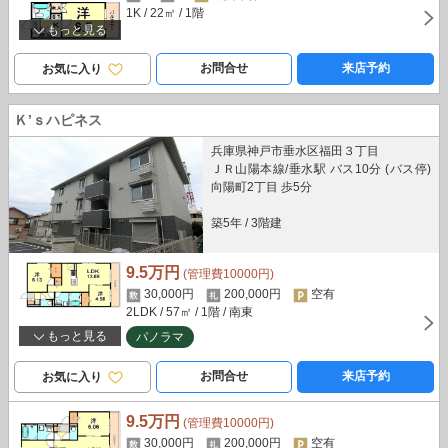
1K
/ 22㎡
/ 1階
もっと見る
お問合せ
来店予約
お気に入り
Ｋ’ｓハピネス
兵庫県神戸市垂水区福田３丁目
ＪＲ山陽本線/垂水駅 バス10分 (バス停)
向陽町2丁目 歩5分
築5年
/
3階建
9.5万円
(管理費10000円)
30,000円
200,000円
空有
2LDK
/ 57㎡
/ 1階
/ 南東
もっと見る
パノラマ
お問合せ
来店予約
お気に入り
9.5万円
(管理費10000円)
30,000円
200,000円
空有