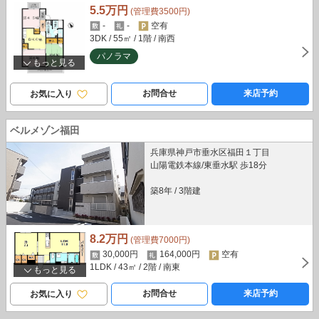
5.5万円
(管理費3500円)
-
-
空有
3DK
/ 55㎡
/ 1階
/ 南西
パノラマ
もっと見る
お問合せ
来店予約
お気に入り
ベルメゾン福田
兵庫県神戸市垂水区福田１丁目
山陽電鉄本線/東垂水駅 歩18分
築8年
/
3階建
8.2万円
(管理費7000円)
30,000円
164,000円
空有
1LDK
/ 43㎡
/ 2階
/ 南東
もっと見る
お問合せ
来店予約
お気に入り