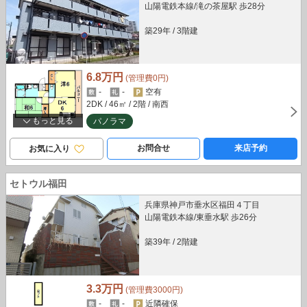
山陽電鉄本線/滝の茶屋駅 歩28分
築29年
/
3階建
6.8万円
(管理費0円)
-
-
空有
2DK
/ 46㎡
/ 2階
/ 南西
もっと見る
パノラマ
お問合せ
来店予約
お気に入り
セトウル福田
兵庫県神戸市垂水区福田４丁目
山陽電鉄本線/東垂水駅 歩26分
築39年
/
2階建
3.3万円
(管理費3000円)
-
-
近隣確保