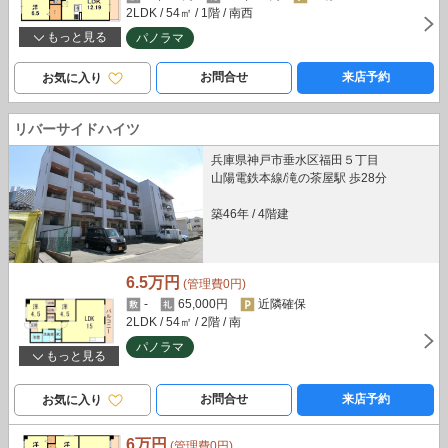
2LDK
/ 54㎡
/ 1階
/ 南西
もっと見る
パノラマ
お問合せ
来店予約
お気に入り
リバーサイドハイツ
兵庫県神戸市垂水区福田５丁目
山陽電鉄本線/滝の茶屋駅 歩28分
築46年
/
4階建
6.5万円
(管理費0円)
-
65,000円
近隣確保
2LDK
/ 54㎡
/ 2階
/ 南
パノラマ
もっと見る
お問合せ
来店予約
お気に入り
6万円
(管理費0円)