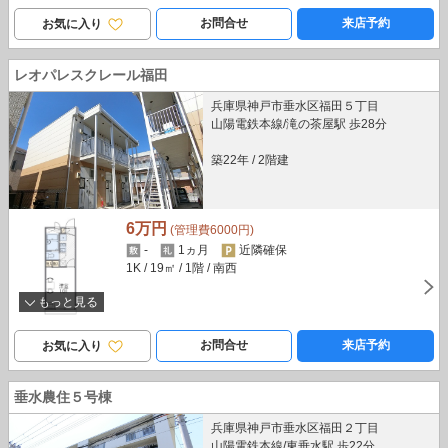
お問合せ
来店予約
お気に入り
レオパレスクレール福田
兵庫県神戸市垂水区福田５丁目
山陽電鉄本線/滝の茶屋駅 歩28分
築22年
/
2階建
6万円
(管理費6000円)
-
1ヵ月
近隣確保
1K
/ 19㎡
/ 1階
/ 南西
もっと見る
お問合せ
来店予約
お気に入り
垂水農住５号棟
兵庫県神戸市垂水区福田２丁目
山陽電鉄本線/東垂水駅 歩22分