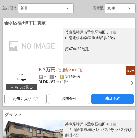
並び替え
表示数
垂水区福田5丁目貸家
兵庫県神戸市垂水区福田５丁目
山陽電鉄本線/東垂水駅 歩28分
築47年
/
2階建
6.3万円
(管理費2000円)
-
-
近隣確保
3LDK
/ 67㎡
/ 1階
もっと見る
お問合せ
来店予約
お気に入り
グランツ
兵庫県神戸市垂水区福田４丁目
ＪＲ山陽本線/垂水駅 バス7分 (バス停)掘
割 歩4分