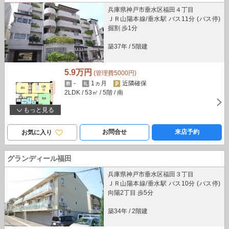
兵庫県神戸市垂水区福田４丁目
ＪＲ山陽本線/垂水駅 バス11分 (バス停)
掘割 歩1分
築37年
/
5階建
5.9万円
(管理費5000円)
-
1ヵ月
近隣確保
2LDK
/ 53㎡
/ 5階
/ 南
もっと見る
お問合せ
来店予約
お気に入り
グランディール福田
兵庫県神戸市垂水区福田３丁目
ＪＲ山陽本線/垂水駅 バス10分 (バス停)
向陽2丁目 歩5分
築34年
/
2階建