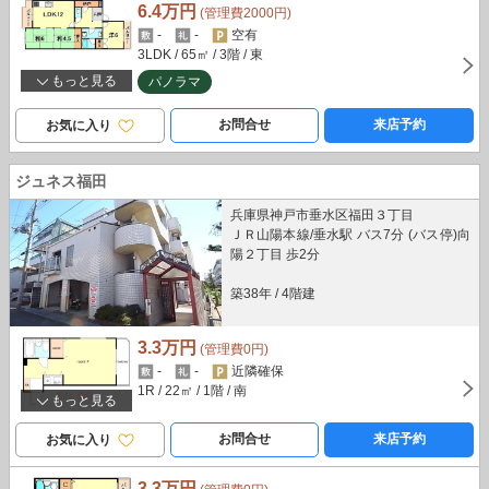
6.4万円
(管理費2000円)
-
-
空有
3LDK
/ 65㎡
/ 3階
/ 東
もっと見る
パノラマ
お問合せ
来店予約
お気に入り
ジュネス福田
兵庫県神戸市垂水区福田３丁目
ＪＲ山陽本線/垂水駅 バス7分 (バス停)向
陽２丁目 歩2分
築38年
/
4階建
3.3万円
(管理費0円)
-
-
近隣確保
1R
/ 22㎡
/ 1階
/ 南
もっと見る
お問合せ
来店予約
お気に入り
3.3万円