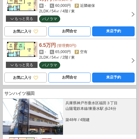
-
60,000円
近隣確保
2LDK
/ 54㎡
/ 4階
/ 東
もっと見る
パノラマ
お問合せ
来店予約
お気に入り
6.5万円
(管理費0円)
-
65,000円
空有
2LDK
/ 54㎡
/ 2階
/ 東
もっと見る
パノラマ
お問合せ
来店予約
お気に入り
サンハイツ福田
兵庫県神戸市垂水区福田３丁目
山陽電鉄本線/東垂水駅 歩24分
築48年
/
4階建