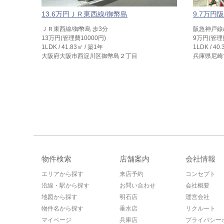
13.6万円ＪＲ東西線/御幣島
9.7万円
ＪＲ東西線/御幣島 歩3分
阪急神戸線/
13万円(管理費10000円)
9万円(管理
1LDK / 41.83㎡ / 築1年
1LDK / 40
大阪府大阪市西淀川区御幣島２丁目
兵庫県尼崎
物件検索
店舗案内
会社情報
エリアから探す
来店予約
コンセプト
沿線・駅から探す
お問い合わせ
会社概要
地図から探す
明石店
運営会社
物件名から探す
垂水店
リクルート
マイページ
兵庫店
プライバシー