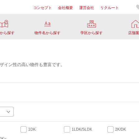
コンセプト
会社概要
運営会社
リクルート
から探す
物件名から探す
学区から探す
店舗
ザイン性の高い物件も豊富です。
1DK
1LDK/SLDK
2K/DK
DK~