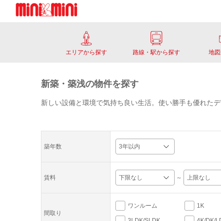
エリアから探す
路線・駅から探す
地図
新築・築浅の物件を探す
新しい設備と環境で気持ち良い生活。使い勝手も優れたデ
築年数
～
賃料
ワンルーム
1K
間取り
3LDK/SLDK
4K/DK/L