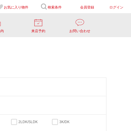
お気に入り
物件
検索条件
会員登録
ログイン
案内
来店予約
お問い合わせ
2LDK/SLDK
3K/DK