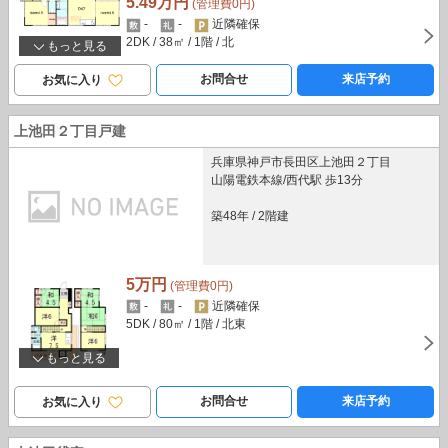
5.49万円
(管理費0円)
-
-
近隣確保
2DK
/ 38㎡
/ 1階
/ 北
もっと見る
お問合せ
来店予約
お気に入り
上池田２丁目戸建
兵庫県神戸市長田区上池田２丁目
山陽電鉄本線/西代駅 歩13分
築48年
/
2階建
5万円
(管理費0円)
-
-
近隣確保
5DK
/ 80㎡
/ 1階
/ 北東
もっと見る
お問合せ
来店予約
お気に入り