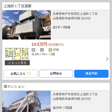
上池田１丁目貸家
兵庫県神戸市長田区上池田１丁目
山陽電鉄本線/西代駅 歩13分
築1年
/
3階建
14.5万円
(管理費0円)
-
-
空有
3LDK
/ 78㎡
/ 1階
もっと見る
お問合せ
来店予約
お気に入り
旭マンション
兵庫県神戸市長田区上池田３丁目
山陽電鉄本線/西代駅 歩14分
築29年
/
2階建