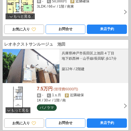
-
50,000円
近隣確保
3LDK
/ 66㎡
/ 1階
/ 南東
もっと見る
お問合せ
来店予約
お気に入り
レオネクストサンルージュ 池田
兵庫県神戸市長田区上池田４丁目
地下鉄西神・山手線/長田駅 歩17分
築12年
/
2階建
7.5万円
(管理費6000円)
-
1ヵ月
近隣確保
1K
/ 30㎡
/ 1階
/ 南
パノラマ
もっと見る
お問合せ
来店予約
お気に入り