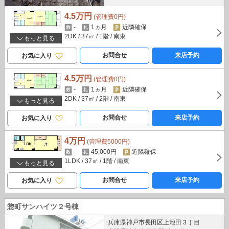
4.5万円
(管理費0円)
-
1ヵ月
近隣確保
2DK
/ 37㎡
/ 1階
/ 南東
もっと見る
お問合せ
来店予約
お気に入り
4.5万円
(管理費0円)
-
1ヵ月
近隣確保
2DK
/ 37㎡
/ 2階
/ 南東
もっと見る
お問合せ
来店予約
お気に入り
4万円
(管理費5000円)
-
45,000円
近隣確保
1LDK
/ 37㎡
/ 1階
/ 南東
もっと見る
お問合せ
来店予約
お気に入り
惣町サンハイツ２号棟
兵庫県神戸市長田区上池田３丁目