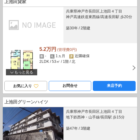
上池田貸家
兵庫県神戸市長田区上池田４丁目
神戸高速鉄道東西線/高速長田駅 歩20分
築30年
/
2階建
5.2万円
(管理費0円)
-
1ヵ月
近隣確保
2LDK
/ 53㎡
/ 1階
/ 北
もっと見る
お問合せ
来店予約
お気に入り
上池田グリーンハイツ
兵庫県神戸市長田区上池田４丁目
地下鉄西神・山手線/長田駅 歩15分
築47年
/
3階建