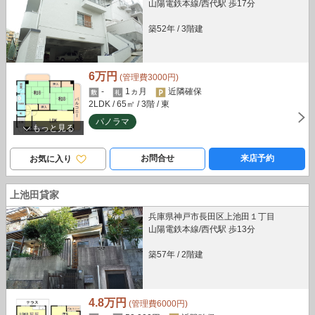
山陽電鉄本線/西代駅 歩17分
築52年
/
3階建
6万円
(管理費3000円)
-
1ヵ月
近隣確保
2LDK
/ 65㎡
/ 3階
/ 東
パノラマ
もっと見る
お問合せ
来店予約
お気に入り
上池田貸家
兵庫県神戸市長田区上池田１丁目
山陽電鉄本線/西代駅 歩13分
築57年
/
2階建
4.8万円
(管理費6000円)