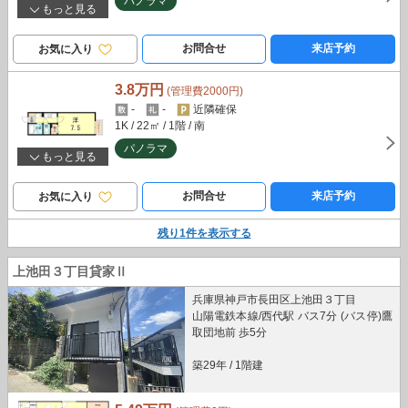
パノラマ
もっと見る
お問合せ
来店予約
お気に入り
3.8万円
(管理費2000円)
-
-
近隣確保
1K
/ 22㎡
/ 1階
/ 南
パノラマ
もっと見る
お問合せ
来店予約
お気に入り
残り
1
件を表示する
上池田３丁目貸家Ⅱ
兵庫県神戸市長田区上池田３丁目
山陽電鉄本線/西代駅 バス7分 (バス停)鷹
取団地前 歩5分
築29年
/
1階建