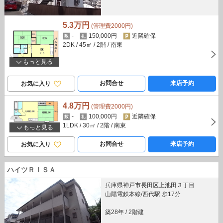
5.3万円
(管理費2000円)
-
150,000円
近隣確保
2DK
/ 45㎡
/ 2階
/ 南東
もっと見る
お問合せ
来店予約
お気に入り
4.8万円
(管理費2000円)
-
100,000円
近隣確保
1LDK
/ 30㎡
/ 2階
/ 南東
もっと見る
お問合せ
来店予約
お気に入り
ハイツＲＩＳＡ
兵庫県神戸市長田区上池田３丁目
山陽電鉄本線/西代駅 歩17分
築28年
/
2階建