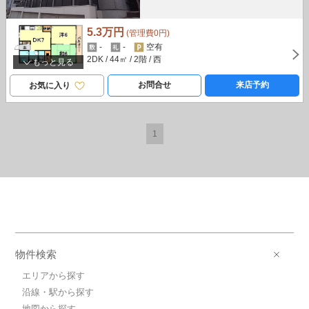
5.3万円
(管理費0円)
-
-
空有
2DK
/ 44㎡
/ 2階
/ 西
もっと見る
お問合せ
来店予約
お気に入り
1
物件検索
エリアから探す
沿線・駅から探す
地図から探す