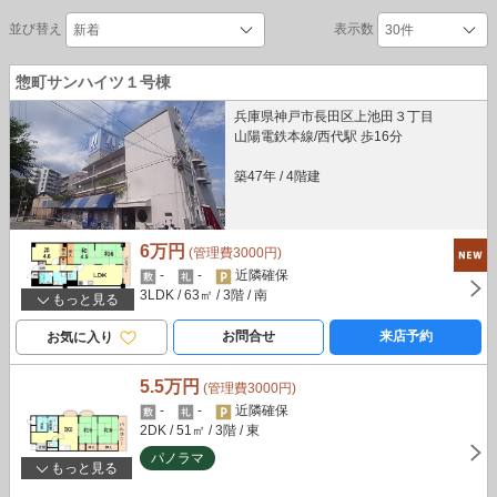
並び替え
表示数
惣町サンハイツ１号棟
兵庫県神戸市長田区上池田３丁目
山陽電鉄本線/西代駅 歩16分
築47年
/
4階建
6万円
(管理費3000円)
-
-
近隣確保
3LDK
/ 63㎡
/ 3階
/ 南
もっと見る
お問合せ
来店予約
お気に入り
5.5万円
(管理費3000円)
-
-
近隣確保
2DK
/ 51㎡
/ 3階
/ 東
パノラマ
もっと見る