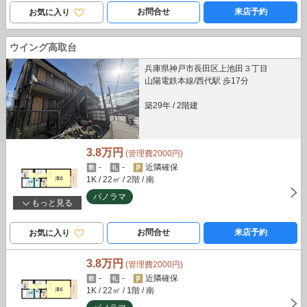
お問合せ
来店予約
お気に入り
ウイング高取台
兵庫県神戸市長田区上池田３丁目
山陽電鉄本線/西代駅 歩17分
築29年
/
2階建
3.8万円
(管理費2000円)
-
-
近隣確保
1K
/ 22㎡
/ 2階
/ 南
パノラマ
もっと見る
お問合せ
来店予約
お気に入り
3.8万円
(管理費2000円)
-
-
近隣確保
1K
/ 22㎡
/ 1階
/ 南