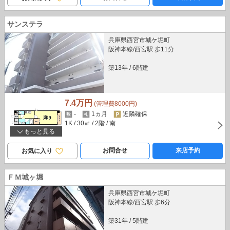
サンステラ
兵庫県西宮市城ケ堀町
阪神本線/西宮駅 歩11分
築13年
/
6階建
7.4万円
(管理費8000円)
-
1ヵ月
近隣確保
1K
/ 30㎡
/ 2階
/ 南
もっと見る
お問合せ
来店予約
お気に入り
ＦＭ城ヶ堀
兵庫県西宮市城ケ堀町
阪神本線/西宮駅 歩6分
築31年
/
5階建