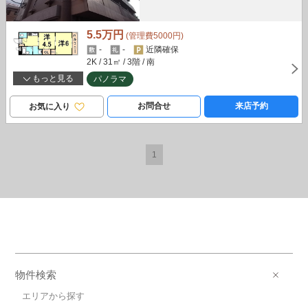
5.5万円
(管理費5000円)
-
-
近隣確保
2K
/ 31㎡
/ 3階
/ 南
もっと見る
パノラマ
お問合せ
来店予約
お気に入り
1
物件検索
エリアから探す