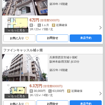
築39年
/
6階建
6万円
(管理費5000円)
-
1ヵ月
近隣確保
1R
/ 23㎡
/ 5階
/ 北
もっと見る
お問合せ
来店予約
お気に入り
ファインキャッスル城ヶ堀
兵庫県西宮市城ケ堀町
阪神本線/西宮駅 歩10分
築22年
/
6階建
6.3万円
(管理費6000円)
30,000円
63,000円
近隣確保
1K
/ 22㎡
/ 4階
/ 北
もっと見る
お問合せ
来店予約
お気に入り