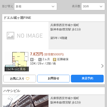
並び替え
表示数
ドエル城ヶ堀FINE
兵庫県西宮市城ケ堀町
阪神本線/西宮駅 歩11分
築5年
/
4階建
7.8万円
(管理費5000円)
-
2ヵ月
近隣確保
1DK
/ 29㎡
/ 2階
/ 南
もっと見る
お問合せ
来店予約
お気に入り
ハヤシビル
兵庫県西宮市城ケ堀町
阪神本線/西宮駅 歩12分