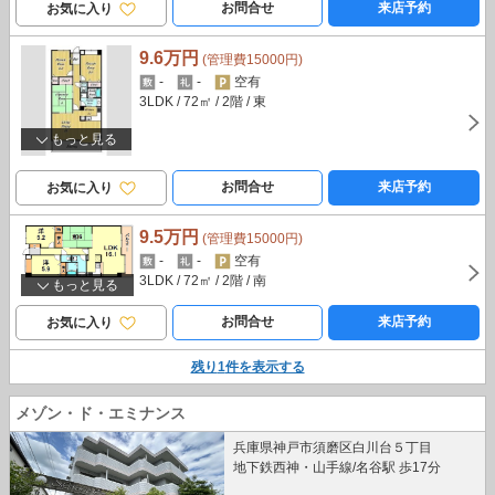
お問合せ
来店予約
お気に入り
9.6万円
(管理費15000円)
-
-
空有
3LDK
/ 72㎡
/ 2階
/ 東
もっと見る
お問合せ
来店予約
お気に入り
9.5万円
(管理費15000円)
-
-
空有
3LDK
/ 72㎡
/ 2階
/ 南
もっと見る
お問合せ
来店予約
お気に入り
残り
1
件を表示する
メゾン・ド・エミナンス
兵庫県神戸市須磨区白川台５丁目
地下鉄西神・山手線/名谷駅 歩17分