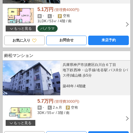
5.1万円
(管理費4000円)
-
-
空有
1LDK
/ 53㎡
/ 4階
/ 南
もっと見る
パノラマ
お問合せ
来店予約
お気に入り
鈴松マンション
兵庫県神戸市須磨区白川台６丁目
地下鉄西神・山手線/名谷駅 バス8分 (バ
ス停)城山橋 歩5分
築48年
/
4階建
5.7万円
(管理費3000円)
-
2ヵ月
空有
3DK
/ 55㎡
/ 3階
/ 南
もっと見る