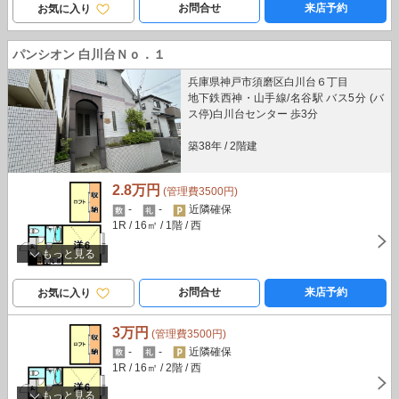
お問合せ
来店予約
お気に入り
パンシオン 白川台Ｎｏ．１
兵庫県神戸市須磨区白川台６丁目
地下鉄西神・山手線/名谷駅 バス5分 (バ
ス停)白川台センター 歩3分
築38年
/
2階建
2.8万円
(管理費3500円)
-
-
近隣確保
1R
/ 16㎡
/ 1階
/ 西
もっと見る
お問合せ
来店予約
お気に入り
3万円
(管理費3500円)
-
-
近隣確保
1R
/ 16㎡
/ 2階
/ 西
もっと見る