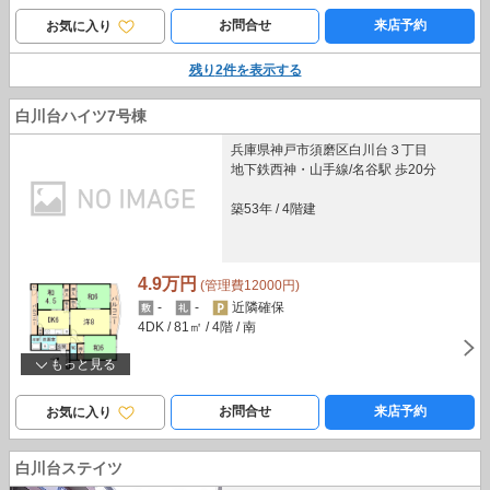
お問合せ
来店予約
お気に入り
残り
2
件を表示する
白川台ハイツ7号棟
兵庫県神戸市須磨区白川台３丁目
地下鉄西神・山手線/名谷駅 歩20分
築53年
/
4階建
4.9万円
(管理費12000円)
-
-
近隣確保
4DK
/ 81㎡
/ 4階
/ 南
もっと見る
お問合せ
来店予約
お気に入り
白川台ステイツ