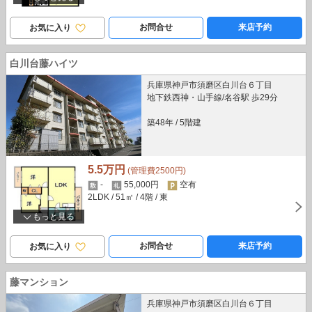
お問合せ
来店予約
お気に入り
白川台藤ハイツ
兵庫県神戸市須磨区白川台６丁目
地下鉄西神・山手線/名谷駅 歩29分
築48年
/
5階建
5.5万円
(管理費2500円)
-
55,000円
空有
2LDK
/ 51㎡
/ 4階
/ 東
もっと見る
お問合せ
来店予約
お気に入り
藤マンション
兵庫県神戸市須磨区白川台６丁目