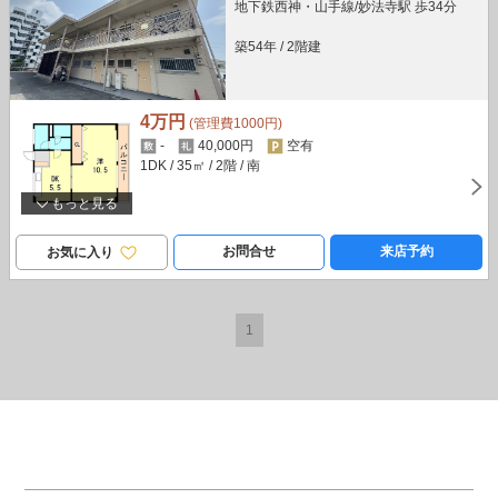
地下鉄西神・山手線/妙法寺駅 歩34分
築54年
/
2階建
4万円
(管理費1000円)
-
40,000円
空有
1DK
/ 35㎡
/ 2階
/ 南
もっと見る
お問合せ
来店予約
お気に入り
1