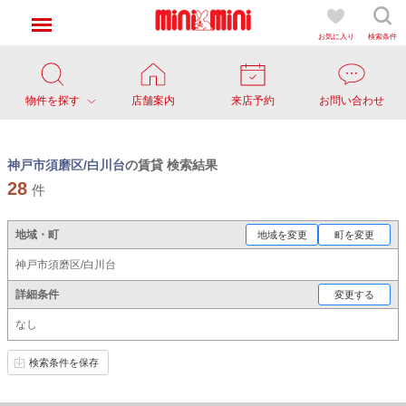
お気に入り
検索条件
物件を探す
店舗案内
来店予約
お問い合わせ
神戸市須磨区/白川台
の賃貸 検索結果
28
件
地域・町
地域を変更
町を変更
神戸市須磨区/白川台
詳細条件
変更する
なし
検索条件を保存