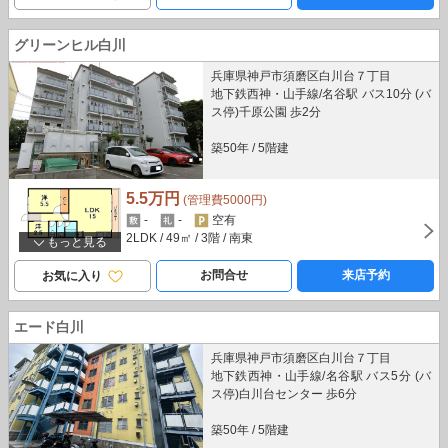
グリーンヒル白川
兵庫県神戸市須磨区白川台７丁目
地下鉄西神・山手線/名谷駅 バス10分 (バ
ス停)千原公園 歩2分
築50年
/
5階建
5.5万円
(管理費5000円)
-
-
空有
2LDK
/ 49㎡
/ 3階
/ 南東
もっと見る
お問合せ
来店予約
お気に入り
エード白川
兵庫県神戸市須磨区白川台７丁目
地下鉄西神・山手線/名谷駅 バス5分 (バ
ス停)白川台センター 歩6分
築50年
/
5階建