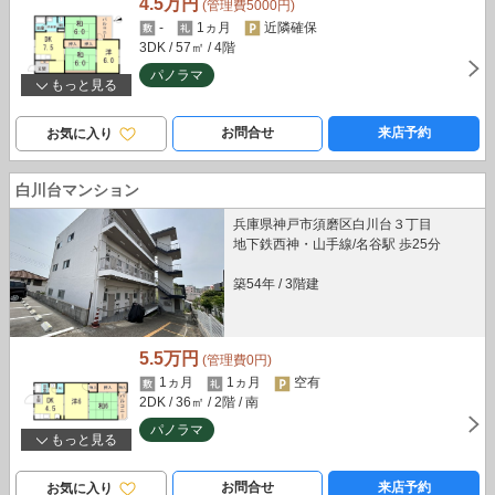
4.5万円
(管理費5000円)
-
1ヵ月
近隣確保
3DK
/ 57㎡
/ 4階
パノラマ
もっと見る
お問合せ
来店予約
お気に入り
白川台マンション
兵庫県神戸市須磨区白川台３丁目
地下鉄西神・山手線/名谷駅 歩25分
築54年
/
3階建
5.5万円
(管理費0円)
1ヵ月
1ヵ月
空有
2DK
/ 36㎡
/ 2階
/ 南
パノラマ
もっと見る
お問合せ
来店予約
お気に入り