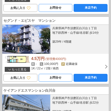
お問合せ
来店予約
お気に入り
セグンド・エビスヤ マンション
兵庫県神戸市須磨区白川台１丁目
地下鉄西神・山手線/名谷駅 歩14分
築29年
/
4階建
4.5万円
(管理費4000円)
-
100,000円
近隣確保
1K
/ 22㎡
/ 2階
/ 南西
もっと見る
お問合せ
来店予約
お気に入り
ケイアンドエスマンション白川台
兵庫県神戸市須磨区白川台１丁目
地下鉄西神・山手線/名谷駅 歩22分