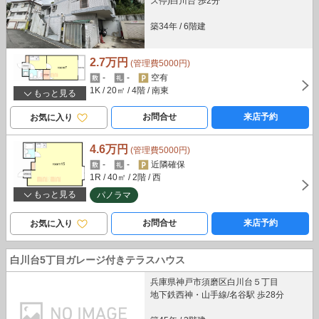
ス停)白川台 歩2分
築34年
/
6階建
2.7万円
(管理費5000円)
-
-
空有
1K
/ 20㎡
/ 4階
/ 南東
もっと見る
お問合せ
来店予約
お気に入り
4.6万円
(管理費5000円)
-
-
近隣確保
1R
/ 40㎡
/ 2階
/ 西
もっと見る
パノラマ
お問合せ
来店予約
お気に入り
白川台5丁目ガレージ付きテラスハウス
兵庫県神戸市須磨区白川台５丁目
地下鉄西神・山手線/名谷駅 歩28分