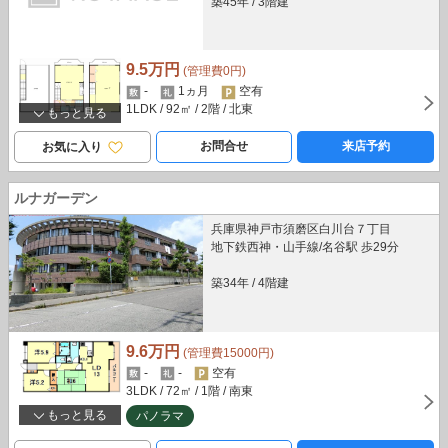
築45年
/
3階建
9.5万円
(管理費0円)
-
1ヵ月
空有
1LDK
/ 92㎡
/ 2階
/ 北東
もっと見る
お問合せ
来店予約
お気に入り
ルナガーデン
兵庫県神戸市須磨区白川台７丁目
地下鉄西神・山手線/名谷駅 歩29分
築34年
/
4階建
9.6万円
(管理費15000円)
-
-
空有
3LDK
/ 72㎡
/ 1階
/ 南東
もっと見る
パノラマ