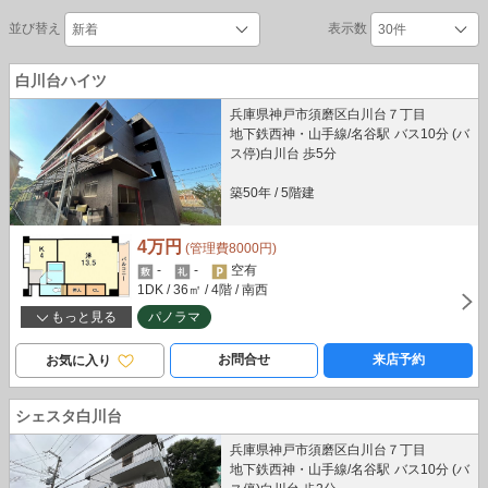
並び替え
表示数
白川台ハイツ
兵庫県神戸市須磨区白川台７丁目
地下鉄西神・山手線/名谷駅 バス10分 (バ
ス停)白川台 歩5分
築50年
/
5階建
4万円
(管理費8000円)
-
-
空有
1DK
/ 36㎡
/ 4階
/ 南西
もっと見る
パノラマ
お問合せ
来店予約
お気に入り
シェスタ白川台
兵庫県神戸市須磨区白川台７丁目
地下鉄西神・山手線/名谷駅 バス10分 (バ