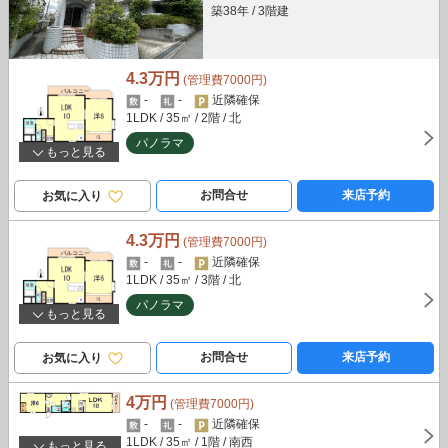
築38年
/
3階建
4.3万円
(管理費7000円)
-
-
近隣確保
1LDK
/ 35㎡
/ 2階
/ 北
パノラマ
もっと見る
お問合せ
来店予約
お気に入り
4.3万円
(管理費7000円)
-
-
近隣確保
1LDK
/ 35㎡
/ 3階
/ 北
パノラマ
もっと見る
お問合せ
来店予約
お気に入り
4万円
(管理費7000円)
-
-
近隣確保
1LDK
/ 35㎡
/ 1階
/ 南西
もっと見る