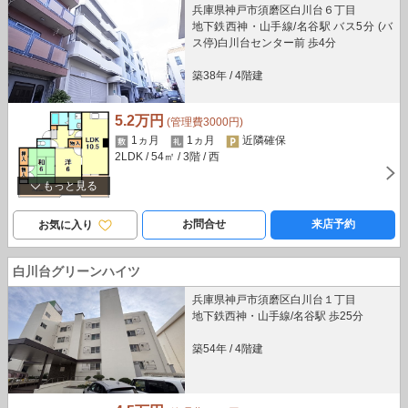
兵庫県神戸市須磨区白川台６丁目
地下鉄西神・山手線/名谷駅 バス5分 (バ
ス停)白川台センター前 歩4分
築38年
/
4階建
5.2万円
(管理費3000円)
1ヵ月
1ヵ月
近隣確保
2LDK
/ 54㎡
/ 3階
/ 西
もっと見る
お問合せ
来店予約
お気に入り
白川台グリーンハイツ
兵庫県神戸市須磨区白川台１丁目
地下鉄西神・山手線/名谷駅 歩25分
築54年
/
4階建